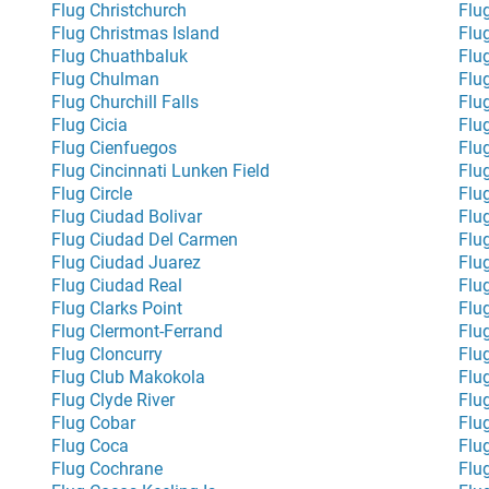
Flug Christchurch
Flu
Flug Christmas Island
Flu
Flug Chuathbaluk
Flu
Flug Chulman
Flu
Flug Churchill Falls
Flu
Flug Cicia
Flu
Flug Cienfuegos
Flu
Flug Cincinnati Lunken Field
Flu
Flug Circle
Flu
Flug Ciudad Bolivar
Flu
Flug Ciudad Del Carmen
Flu
Flug Ciudad Juarez
Flu
Flug Ciudad Real
Flu
Flug Clarks Point
Flu
Flug Clermont-Ferrand
Flu
Flug Cloncurry
Flu
Flug Club Makokola
Flug
Flug Clyde River
Flu
Flug Cobar
Flu
Flug Coca
Flu
Flug Cochrane
Flu