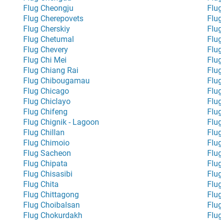
Flug Cheongju
Flu
Flug Cherepovets
Flu
Flug Cherskiy
Flu
Flug Chetumal
Flu
Flug Chevery
Flu
Flug Chi Mei
Flu
Flug Chiang Rai
Flu
Flug Chibougamau
Flu
Flug Chicago
Flu
Flug Chiclayo
Flu
Flug Chifeng
Flu
Flug Chignik - Lagoon
Flu
Flug Chillan
Flu
Flug Chimoio
Flu
Flug Sacheon
Flu
Flug Chipata
Flu
Flug Chisasibi
Flu
Flug Chita
Flug
Flug Chittagong
Flu
Flug Choibalsan
Flu
Flug Chokurdakh
Flu