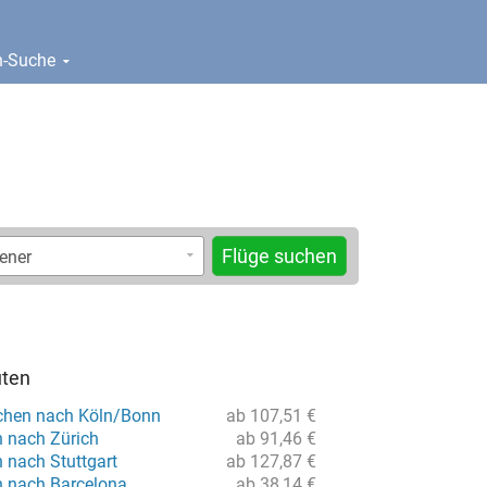
en-Suche
Flüge suchen
uten
chen nach Köln/Bonn
ab 107,51 €
n nach Zürich
ab 91,46 €
n nach Stuttgart
ab 127,87 €
n nach Barcelona
ab 38,14 €