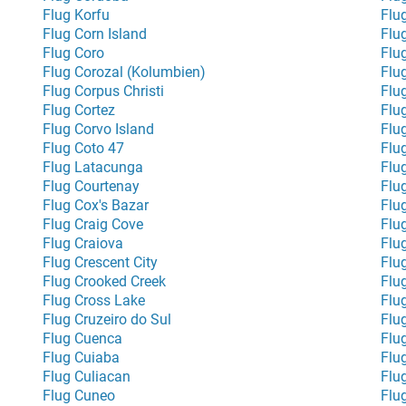
Flug Korfu
Flu
Flug Corn Island
Flu
Flug Coro
Flu
Flug Corozal (Kolumbien)
Flu
Flug Corpus Christi
Flu
Flug Cortez
Flu
Flug Corvo Island
Flu
Flug Coto 47
Flu
Flug Latacunga
Flu
Flug Courtenay
Flu
Flug Cox's Bazar
Flu
Flug Craig Cove
Flu
Flug Craiova
Flu
Flug Crescent City
Flu
Flug Crooked Creek
Flu
Flug Cross Lake
Flu
Flug Cruzeiro do Sul
Flu
Flug Cuenca
Flu
Flug Cuiaba
Flu
Flug Culiacan
Flu
Flug Cuneo
Flu