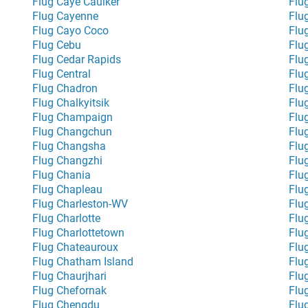
Flug Caye Caulker
Flu
Flug Cayenne
Flu
Flug Cayo Coco
Flu
Flug Cebu
Flu
Flug Cedar Rapids
Flu
Flug Central
Flu
Flug Chadron
Flu
Flug Chalkyitsik
Flu
Flug Champaign
Flu
Flug Changchun
Flu
Flug Changsha
Flu
Flug Changzhi
Flu
Flug Chania
Flu
Flug Chapleau
Flu
Flug Charleston-WV
Flug
Flug Charlotte
Flug
Flug Charlottetown
Flu
Flug Chateauroux
Flu
Flug Chatham Island
Flu
Flug Chaurjhari
Flu
Flug Chefornak
Flu
Flug Chengdu
Flu