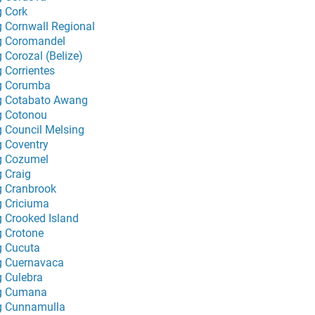
g Cork
g Cornwall Regional
g Coromandel
g Corozal (Belize)
g Corrientes
g Corumba
g Cotabato Awang
g Cotonou
g Council Melsing
g Coventry
g Cozumel
g Craig
g Cranbrook
g Criciuma
g Crooked Island
g Crotone
g Cucuta
g Cuernavaca
g Culebra
g Cumana
g Cunnamulla