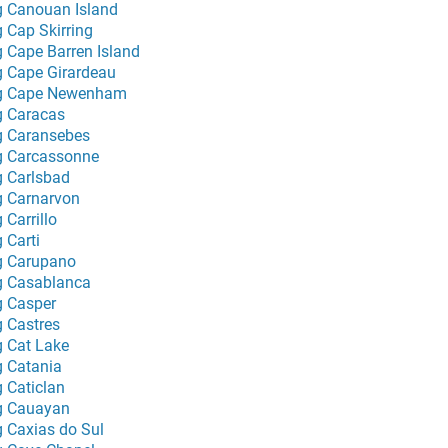
g Canouan Island
g Cap Skirring
g Cape Barren Island
g Cape Girardeau
g Cape Newenham
g Caracas
g Caransebes
g Carcassonne
g Carlsbad
g Carnarvon
 Carrillo
 Carti
g Carupano
g Casablanca
g Casper
g Castres
g Cat Lake
g Catania
g Caticlan
g Cauayan
g Caxias do Sul