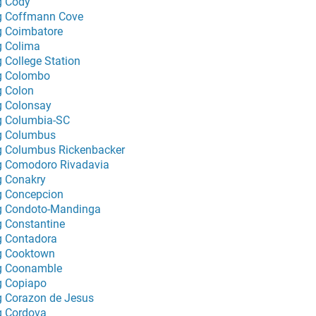
g Cody
g Coffmann Cove
g Coimbatore
g Colima
g College Station
g Colombo
g Colon
g Colonsay
g Columbia-SC
g Columbus
g Columbus Rickenbacker
g Comodoro Rivadavia
g Conakry
g Concepcion
g Condoto-Mandinga
g Constantine
g Contadora
g Cooktown
g Coonamble
g Copiapo
g Corazon de Jesus
g Cordova