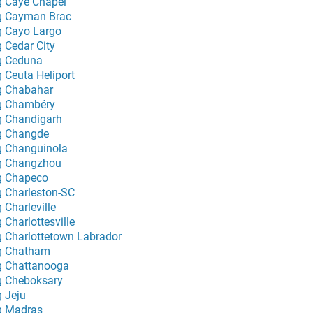
g Caye Chapel
g Cayman Brac
g Cayo Largo
g Cedar City
g Ceduna
g Ceuta Heliport
g Chabahar
g Chambéry
g Chandigarh
g Changde
g Changuinola
g Changzhou
g Chapeco
g Charleston-SC
 Charleville
 Charlottesville
g Charlottetown Labrador
g Chatham
g Chattanooga
g Cheboksary
g Jeju
g Madras