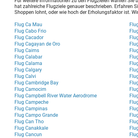
Für weitere Informationen zu den Flugzielen wählen Sie bi
hat zahlreiche Flugziele genauer beschrieben. Erfahren Si
Shoppen lohnt, oder wie hoch der Erholungsfaktor ist. W
Flug Ca Mau
Flu
Flug Cabo Frio
Flu
Flug Cacador
Flu
Flug Cagayan de Oro
Flug
Flug Cairns
Flu
Flug Calabar
Flu
Flug Calama
Flu
Flug Calgary
Flug
Flug Calvi
Flu
Flug Cambridge Bay
Flu
Flug Camocim
Flu
Flug Campbell River Water Aerodrome
Flu
Flug Campeche
Flu
Flug Campinas
Flu
Flug Campo Grande
Flu
Flug Can Tho
Flu
Flug Canakkale
Flu
Flug Cancun
Flu