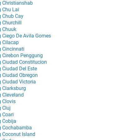
g Christianshab
g Chu Lai
g Chub Cay
g Churchill
g Chuuk
g Ciego De Avila Gomes
g Cilacap
g Cincinnati
g Cirebon Penggung
g Ciudad Constitucion
g Ciudad Del Este
g Ciudad Obregon
g Ciudad Victoria
g Clarksburg
g Cleveland
g Clovis
 Cluj
g Coari
g Cobija
g Cochabamba
g Coconut Island