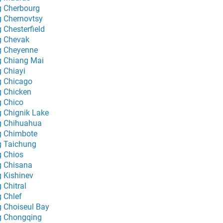
g Cherbourg
g Chernovtsy
g Chesterfield
g Chevak
g Cheyenne
g Chiang Mai
g Chiayi
g Chicago
g Chicken
g Chico
g Chignik Lake
g Chihuahua
g Chimbote
g Taichung
g Chios
g Chisana
g Kishinev
 Chitral
g Chlef
g Choiseul Bay
g Chongqing