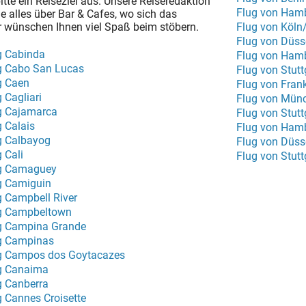
tte ein Reiseziel aus. Unsere Reiseredaktion
Flug von Hamb
e alles über Bar & Cafes, wo sich das
ir wünschen Ihnen viel Spaß beim stöbern.
Flug von Köl
Flug von Düss
g Cabinda
Flug von Ham
g Cabo San Lucas
Flug von Stut
g Caen
Flug von Fran
 Cagliari
Flug von Münc
g Cajamarca
Flug von Stut
g Calais
Flug von Ham
g Calbayog
Flug von Düsse
 Cali
Flug von Stut
g Camaguey
g Camiguin
g Campbell River
g Campbeltown
g Campina Grande
g Campinas
g Campos dos Goytacazes
g Canaima
g Canberra
g Cannes Croisette