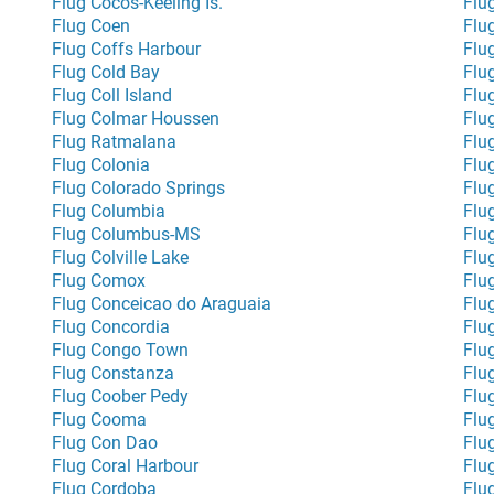
Flug Cocos-Keeling Is.
Flu
Flug Coen
Flu
Flug Coffs Harbour
Flu
Flug Cold Bay
Flu
Flug Coll Island
Flu
Flug Colmar Houssen
Flu
Flug Ratmalana
Flu
Flug Colonia
Flu
Flug Colorado Springs
Flu
Flug Columbia
Flu
Flug Columbus-MS
Flu
Flug Colville Lake
Flu
Flug Comox
Flu
Flug Conceicao do Araguaia
Flu
Flug Concordia
Flu
Flug Congo Town
Flu
Flug Constanza
Flu
Flug Coober Pedy
Flu
Flug Cooma
Flu
Flug Con Dao
Flu
Flug Coral Harbour
Flu
Flug Cordoba
Flu