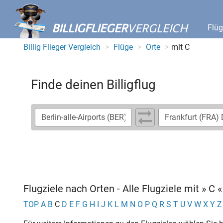
BILLIGFLIEGER
VERGLEICH
Flü
Billig Flieger Vergleich
Flüge
Orte
mit C
Finde deinen Billigflug
Flugziele nach Orten - Alle Flugziele mit » C «
TOP
A
B
C
D
E
F
G
H
I
J
K
L
M
N
O
P
Q
R
S
T
U
V
W
X
Y
Z