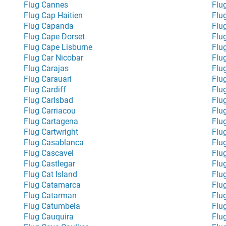
Flug Cannes
Flu
Flug Cap Haitien
Flu
Flug Capanda
Flu
Flug Cape Dorset
Flu
Flug Cape Lisburne
Flu
Flug Car Nicobar
Flu
Flug Carajas
Flu
Flug Carauari
Flu
Flug Cardiff
Flu
Flug Carlsbad
Flu
Flug Carriacou
Flug
Flug Cartagena
Flug
Flug Cartwright
Flu
Flug Casablanca
Flu
Flug Cascavel
Flu
Flug Castlegar
Flu
Flug Cat Island
Flu
Flug Catamarca
Flu
Flug Catarman
Flu
Flug Catumbela
Flu
Flug Cauquira
Flu