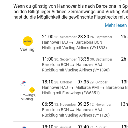
Wenn du günstig von Hannover bis nach Barcelona in Span
beiden Billigflieger-Airlines Germanwings und Vueling Air
hast du die Möglichkeit die gewünschte Flugstrecke mit d
Mehr lesen
21:00
23:30
2h
26. September
26. September
Hannover HAJ
Barcelona BCN
Hinflug mit Vueling Airlines (VY1893)
Vueling
11:00
13:35
2h
30. September
30. September
Barcelona BCN
Hannover HAJ
Rückflug mit Vueling Airlines (VY1890)
18:10
07:35
13
28. Oktober
29. Oktober
Hannover HAJ
Mallorca PMI
Barcelona 
Hinflug mit Eurowings (EW6851)
Eurowings,
Vueling
06:55
09:25
13h
12. November
12. November
Barcelona BCN
Hannover HAJ
Rückflug mit Vueling Airlines (VY1126)
18:10
07:40
13
20. August
21. August