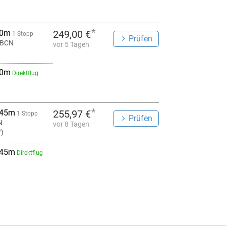
*
 0m
249,00 €
1 Stopp
Prüfen
 BCN
vor 5 Tagen
 0m
Direktflug
*
 45m
255,97 €
1 Stopp
Prüfen
N
vor 8 Tagen
7)
 45m
Direktflug