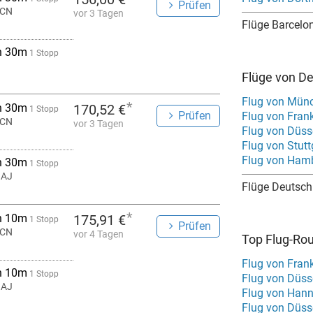
Prüfen
BCN
vor 3 Tagen
Flüge Barcelo
h 30m
1 Stopp
Flüge von D
Flug von Mün
*
h 30m
170,52 €
1 Stopp
Prüfen
Flug von Fran
BCN
vor 3 Tagen
Flug von Düss
Flug von Stutt
Flug von Ham
h 30m
1 Stopp
HAJ
Flüge Deutsch
*
h 10m
175,91 €
1 Stopp
Prüfen
BCN
vor 4 Tagen
Top Flug-Ro
Flug von Fran
h 10m
1 Stopp
HAJ
Flug von Hann
Flug von Düss