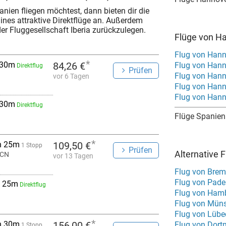
ien fliegen möchtest, dann bieten dir die
lines attraktive Direktflüge an. Außerdem
er Fluggesellschaft Iberia zurückzulegen.
Flüge von H
Flug von Hann
*
 30m
84,26 €
Flug von Han
Direktflug
Prüfen
Flug von Han
vor 6 Tagen
Flug von Hann
Flug von Hann
 30m
Direktflug
Flüge Spanien
*
h 25m
109,50 €
1 Stopp
Prüfen
Alternative 
BCN
vor 13 Tagen
Flug von Brem
Flug von Pade
 25m
Direktflug
Flug von Ham
Flug von Müns
Flug von Lübe
*
h 30m
156,00 €
Flug von Dort
1 Stopp