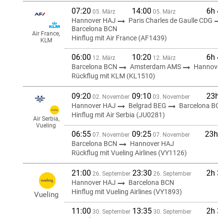
07:20
14:00
6h
05. März
05. März
Hannover HAJ
Paris Charles de Gaulle CDG
Barcelona BCN
Air France,
Hinflug mit Air France (AF1439)
KLM
06:00
10:20
6h
12. März
12. März
Barcelona BCN
Amsterdam AMS
Hannov
Rückflug mit KLM (KL1510)
09:20
09:10
23
02. November
03. November
Hannover HAJ
Belgrad BEG
Barcelona B
Hinflug mit Air Serbia (JU0281)
Air Serbia,
Vueling
06:55
09:25
23h
07. November
07. November
Barcelona BCN
Hannover HAJ
Rückflug mit Vueling Airlines (VY1126)
21:00
23:30
2h
26. September
26. September
Hannover HAJ
Barcelona BCN
Hinflug mit Vueling Airlines (VY1893)
Vueling
11:00
13:35
2h
30. September
30. September