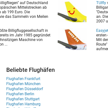
Billigfliegen" auf Deutschland
TUIfly
opäischen Mittelstrecken ab
Billig
 ab 199 Euro. Die
"Deutsc
 wie das Sammeln von Meilen
an. Di
2007 u
ößte Billigfluggesellschaft in
Easyje
bereits im Jahr 1985 gegründet
ersten
zehnsitzigen Maschine von
Mit de
n ...
Route"
aufmer
Beliebte Flughäfen
Flughafen Frankfurt
Flughafen München
Flughafen Düsseldorf
Flughafen Berlin
Flughafen Stuttgart
Flughafen Hamburg