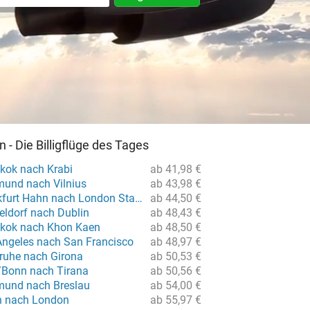
en - Die Billigflüge des Tages
kok nach Krabi
ab 41,98 €
mund nach Vilnius
ab 43,98 €
Flug von Frankfurt Hahn nach London Stansted
ab 44,50 €
eldorf nach Dublin
ab 48,43 €
gkok nach Khon Kaen
ab 48,50 €
Angeles nach San Francisco
ab 48,97 €
sruhe nach Girona
ab 50,53 €
/Bonn nach Tirana
ab 50,56 €
mund nach Breslau
ab 54,00 €
in nach London
ab 55,97 €