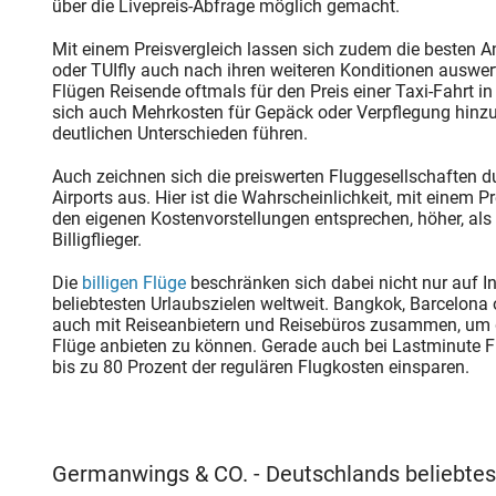
über die Livepreis-Abfrage möglich gemacht.
Mit einem Preisvergleich lassen sich zudem die besten An
oder TUIfly auch nach ihren weiteren Konditionen auswer
Flügen Reisende oftmals für den Preis einer Taxi-Fahrt i
sich auch Mehrkosten für Gepäck oder Verpflegung hinzuge
deutlichen Unterschieden führen.
Auch zeichnen sich die preiswerten Fluggesellschaften
Airports aus. Hier ist die Wahrscheinlichkeit, mit einem 
den eigenen Kostenvorstellungen entsprechen, höher, al
Billigflieger.
Die
billigen Flüge
beschränken sich dabei nicht nur auf I
beliebtesten Urlaubszielen weltweit. Bangkok, Barcelona o
auch mit Reiseanbietern und Reisebüros zusammen, um di
Flüge anbieten zu können. Gerade auch bei Lastminute 
bis zu 80 Prozent der regulären Flugkosten einsparen.
Germanwings & CO. - Deutschlands beliebteste