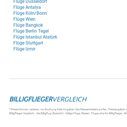
Flüge Düsseldorf
Flüge Antalya
Flüge Köln/Bonn
Flüge Wien
Flüge Bangkok
Flüge Berlin Tegel
Flüge Istanbul Atatürk
Flüge Stuttgart
Flüge Izmir
BILLIGFLIEGER
VERGLEICH
* Preise können variieren, vor Buchung bitte Angaben des Reiseanbieters prüfen. Preisangaben i
Billigflieger Vergleich
- die
Billigflug
Übersicht -
billige Flüge
,
Reisen
.
Flugsuche für Billigflieger
- 80