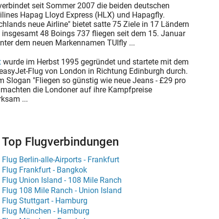
verbindet seit Sommer 2007 die beiden deutschen
arilines Hapag Lloyd Express (HLX) und Hapagfly.
hlands neue Airline" bietet satte 75 Ziele in 17 Ländern
e insgesamt 48 Boings 737 fliegen seit dem 15. Januar
nter dem neuen Markennamen TUIfly ...
t
wurde im Herbst 1995 gegründet und startete mit dem
 easyJet-Flug von London in Richtung Edinburgh durch.
m Slogan "Fliegen so günstig wie neue Jeans - £29 pro
 machten die Londoner auf ihre Kampfpreise
ksam ...
Top Flugverbindungen
Flug Berlin-alle-Airports - Frankfurt
Flug Frankfurt - Bangkok
Flug Union Island - 108 Mile Ranch
Flug 108 Mile Ranch - Union Island
Flug Stuttgart - Hamburg
Flug München - Hamburg