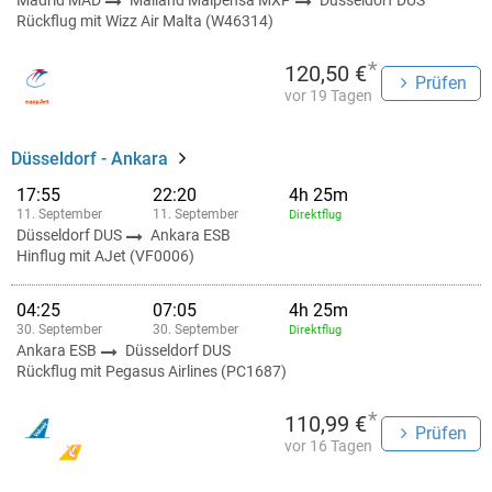
Madrid MAD
Mailand Malpensa MXP
Düsseldorf DUS
Rückflug mit Wizz Air Malta (W46314)
*
120,50 €
Prüfen
vor 19 Tagen
Düsseldorf - Ankara
17:55
22:20
4h 25m
11. September
11. September
Direktflug
Düsseldorf DUS
Ankara ESB
Hinflug mit AJet (VF0006)
04:25
07:05
4h 25m
30. September
30. September
Direktflug
Ankara ESB
Düsseldorf DUS
Rückflug mit Pegasus Airlines (PC1687)
*
110,99 €
Prüfen
vor 16 Tagen