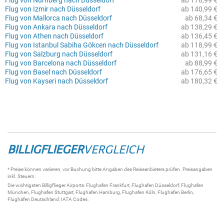
Flug von Nürnberg nach Düsseldorf
ab 178,99 €
Flug von Izmir nach Düsseldorf
ab 140,99 €
Flug von Mallorca nach Düsseldorf
ab 68,34 €
Flug von Ankara nach Düsseldorf
ab 138,29 €
Flug von Athen nach Düsseldorf
ab 136,45 €
Flug von Istanbul Sabiha Gökcen nach Düsseldorf
ab 118,99 €
Flug von Salzburg nach Düsseldorf
ab 131,16 €
Flug von Barcelona nach Düsseldorf
ab 88,99 €
Flug von Basel nach Düsseldorf
ab 176,65 €
Flug von Kayseri nach Düsseldorf
ab 180,32 €
BILLIGFLIEGER
VERGLEICH
* Preise können variieren, vor Buchung bitte Angaben des Reiseanbieters prüfen. Preisangaben
inkl. Steuern.
Die wichtigsten
Billigflieger
Airports:
Flughafen Frankfurt
,
Flughafen Düsseldorf
,
Flughafen
München
,
Flughafen Stuttgart
,
Flughafen Hamburg
,
Flughafen Köln
,
Flughafen Berlin
,
Flughäfen Deutschland
,
IATA Codes
.