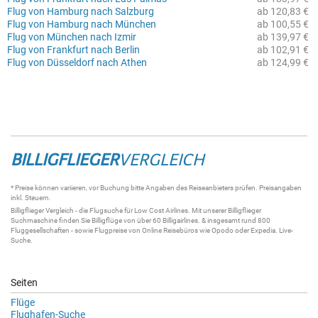
Flug von Hamburg nach Salzburg
ab 120,83 €
Flug von Hamburg nach München
ab 100,55 €
Flug von München nach Izmir
ab 139,97 €
Flug von Frankfurt nach Berlin
ab 102,91 €
Flug von Düsseldorf nach Athen
ab 124,99 €
BILLIGFLIEGER
VERGLEICH
* Preise können variieren, vor Buchung bitte Angaben des Reiseanbieters prüfen. Preisangaben
inkl. Steuern.
Billigflieger
Vergleich - die
Flugsuche
für Low Cost Airlines. Mit unserer
Billigflieger
Suchmaschine
finden Sie
Billigflüge
von über 60
Billigairlines
. & insgesamt rund 800
Fluggesellschaften - sowie Flugpreise von Online Reisebüros wie Opodo oder Expedia.
Live-
Suche
.
Seiten
Flüge
Flughafen-Suche