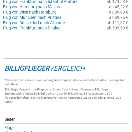
Flug von Frankfurt nach Istanbul Atatürk
ab 174,58 €
Flug von Hamburg nach Mallorca
ab 45,22 €
Flug von Wien nach Hamburg
ab 89,98 €
Flug von München nach Pristina
ab 69,75 €
Flug von Düsseldorf nach Alicante
ab 111,67 €
Flug von Frankfurt nach Phuket
ab 505,50 €
BILLIGFLIEGER
VERGLEICH
* Preise können variieren, vor Buchung bitte Angaben des Reiseanbieters prüfen. Preisangaben
inkl. Steuern.
Billigflieger
Vergleich - die
Flugsuche
für Low Cost Airlines. Mit unserer
Billigflieger
Suchmaschine
finden Sie
Billigflüge
von über 60
Billigairlines
. & insgesamt rund 800
Fluggesellschaften - sowie Flugpreise von Online Reisebüros wie Opodo oder Expedia.
Live-
Suche
.
Seiten
Flüge