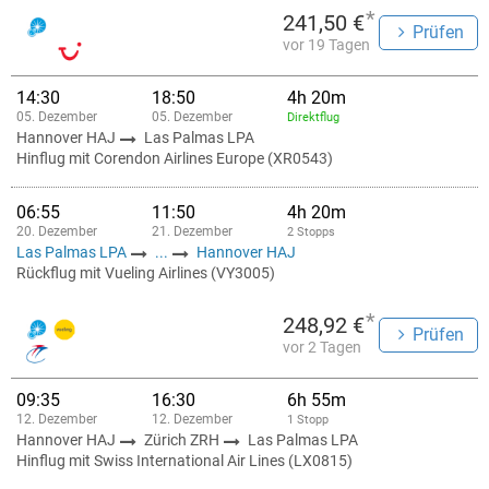
*
241,50 €
Prüfen
vor 19 Tagen
14:30
18:50
4h 20m
05. Dezember
05. Dezember
Direktflug
Hannover HAJ
Las Palmas LPA
Hinflug mit Corendon Airlines Europe (XR0543)
06:55
11:50
4h 20m
20. Dezember
21. Dezember
2 Stopps
Las Palmas LPA
...
Hannover HAJ
Rückflug mit Vueling Airlines (VY3005)
*
248,92 €
Prüfen
vor 2 Tagen
09:35
16:30
6h 55m
12. Dezember
12. Dezember
1 Stopp
Hannover HAJ
Zürich ZRH
Las Palmas LPA
Hinflug mit Swiss International Air Lines (LX0815)