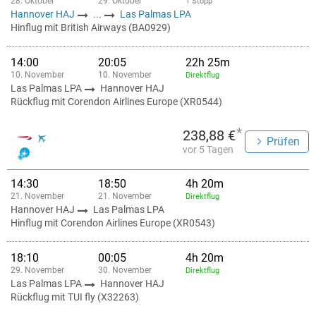
28. Oktober
29. Oktober
1 Stopp
Hannover HAJ
...
Las Palmas LPA
Hinflug mit British Airways (BA0929)
14:00
20:05
22h 25m
10. November
10. November
Direktflug
Las Palmas LPA
Hannover HAJ
Rückflug mit Corendon Airlines Europe (XR0544)
*
238,88 €
Prüfen
vor 5 Tagen
14:30
18:50
4h 20m
21. November
21. November
Direktflug
Hannover HAJ
Las Palmas LPA
Hinflug mit Corendon Airlines Europe (XR0543)
18:10
00:05
4h 20m
29. November
30. November
Direktflug
Las Palmas LPA
Hannover HAJ
Rückflug mit TUI fly (X32263)