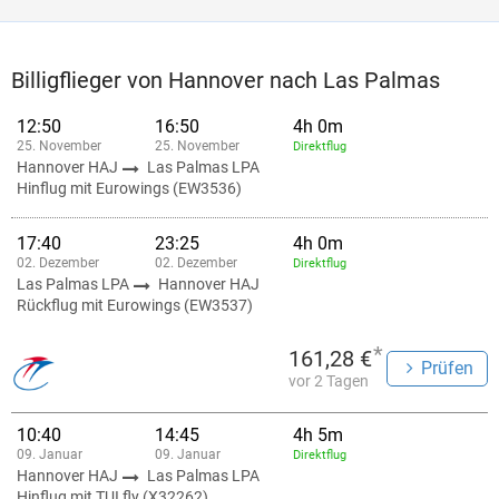
Billigflieger von Hannover nach Las Palmas
12:50
16:50
4h 0m
25. November
25. November
Direktflug
Hannover HAJ
Las Palmas LPA
Hinflug mit Eurowings (EW3536)
17:40
23:25
4h 0m
02. Dezember
02. Dezember
Direktflug
Las Palmas LPA
Hannover HAJ
Rückflug mit Eurowings (EW3537)
*
161,28 €
Prüfen
vor 2 Tagen
10:40
14:45
4h 5m
09. Januar
09. Januar
Direktflug
Hannover HAJ
Las Palmas LPA
Hinflug mit TUI fly (X32262)