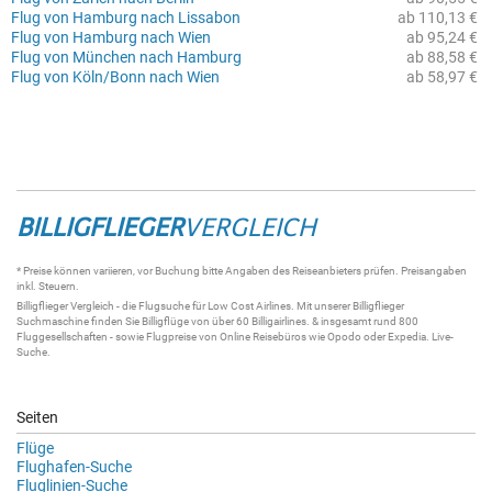
Flug von Hamburg nach Lissabon
ab 110,13 €
Flug von Hamburg nach Wien
ab 95,24 €
Flug von München nach Hamburg
ab 88,58 €
Flug von Köln/Bonn nach Wien
ab 58,97 €
BILLIGFLIEGER
VERGLEICH
* Preise können variieren, vor Buchung bitte Angaben des Reiseanbieters prüfen. Preisangaben
inkl. Steuern.
Billigflieger
Vergleich - die
Flugsuche
für Low Cost Airlines. Mit unserer
Billigflieger
Suchmaschine
finden Sie
Billigflüge
von über 60
Billigairlines
. & insgesamt rund 800
Fluggesellschaften - sowie Flugpreise von Online Reisebüros wie Opodo oder Expedia.
Live-
Suche
.
Seiten
Flüge
Flughafen-Suche
Fluglinien-Suche