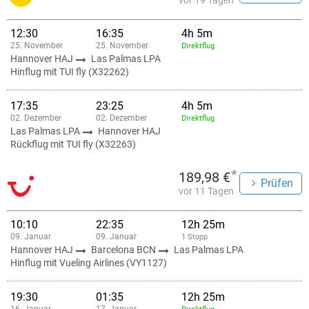
vor 19 Tagen
12:30
16:35
4h 5m
25. November
25. November
Direktflug
Hannover HAJ
Las Palmas LPA
Hinflug mit TUI fly (X32262)
17:35
23:25
4h 5m
02. Dezember
02. Dezember
Direktflug
Las Palmas LPA
Hannover HAJ
Rückflug mit TUI fly (X32263)
*
189,98 €
Prüfen
vor 11 Tagen
10:10
22:35
12h 25m
09. Januar
09. Januar
1 Stopp
Hannover HAJ
Barcelona BCN
Las Palmas LPA
Hinflug mit Vueling Airlines (VY1127)
19:30
01:35
12h 25m