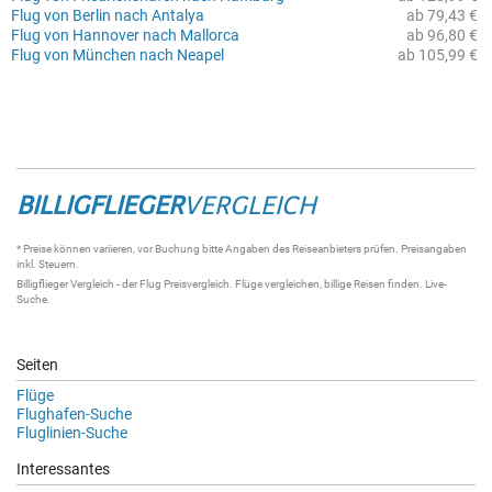
Flug von Berlin nach Antalya
ab 79,43 €
Flug von Hannover nach Mallorca
ab 96,80 €
Flug von München nach Neapel
ab 105,99 €
BILLIGFLIEGER
VERGLEICH
* Preise können variieren, vor Buchung bitte Angaben des Reiseanbieters prüfen. Preisangaben
inkl. Steuern.
Billigflieger Vergleich
- der
Flug Preisvergleich
.
Flüge vergleichen
, billige
Reisen
finden.
Live-
Suche
.
Seiten
Flüge
Flughafen-Suche
Fluglinien-Suche
Interessantes