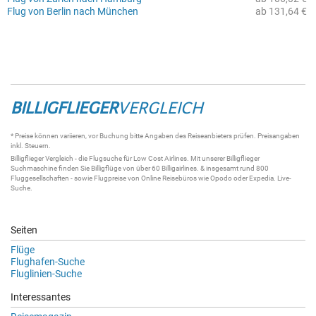
Flug von Berlin nach München
ab 131,64 €
BILLIGFLIEGER
VERGLEICH
* Preise können variieren, vor Buchung bitte Angaben des Reiseanbieters prüfen. Preisangaben
inkl. Steuern.
Billigflieger
Vergleich - die
Flugsuche
für Low Cost Airlines. Mit unserer
Billigflieger
Suchmaschine
finden Sie
Billigflüge
von über 60
Billigairlines
. & insgesamt rund 800
Fluggesellschaften - sowie Flugpreise von Online Reisebüros wie Opodo oder Expedia.
Live-
Suche
.
Seiten
Flüge
Flughafen-Suche
Fluglinien-Suche
Interessantes