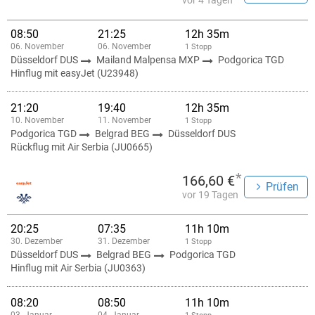
vor 4 Tagen
08:50
21:25
12h 35m
06. November
06. November
1 Stopp
Düsseldorf DUS
Mailand Malpensa MXP
Podgorica TGD
Hinflug mit easyJet (U23948)
21:20
19:40
12h 35m
10. November
11. November
1 Stopp
Podgorica TGD
Belgrad BEG
Düsseldorf DUS
Rückflug mit Air Serbia (JU0665)
*
166,60 €
Prüfen
vor 19 Tagen
20:25
07:35
11h 10m
30. Dezember
31. Dezember
1 Stopp
Düsseldorf DUS
Belgrad BEG
Podgorica TGD
Hinflug mit Air Serbia (JU0363)
08:20
08:50
11h 10m