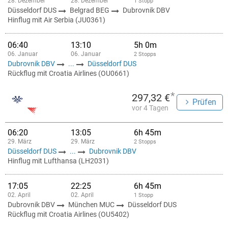
28. Dezember
28. Dezember
1 Stopp
Düsseldorf DUS
Belgrad BEG
Dubrovnik DBV
Hinflug mit Air Serbia (JU0361)
06:40
13:10
5h 0m
06. Januar
06. Januar
2 Stopps
Dubrovnik DBV
...
Düsseldorf DUS
Rückflug mit Croatia Airlines (OU0661)
*
297,32 €
Prüfen
vor 4 Tagen
06:20
13:05
6h 45m
29. März
29. März
2 Stopps
Düsseldorf DUS
...
Dubrovnik DBV
Hinflug mit Lufthansa (LH2031)
17:05
22:25
6h 45m
02. April
02. April
1 Stopp
Dubrovnik DBV
München MUC
Düsseldorf DUS
Rückflug mit Croatia Airlines (OU5402)