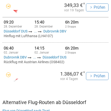
*
349,33 €
Prüfen
vor 19 Tagen
09:20
15:40
6h 20m
28. Dezember
28. Dezember
2 Stopps
Düsseldorf DUS
...
Dubrovnik DBV
Hinflug mit Lufthansa (LH4107)
06:40
14:15
6h 20m
02. Januar
02. Januar
2 Stopps
Dubrovnik DBV
...
Düsseldorf DUS
Rückflug mit Austrian Airlines (OS8402)
*
1.386,07 €
Prüfen
vor 4 Tagen
Alternative Flug-Routen ab Düsseldorf
Flug von Düsseldorf nach Tivat