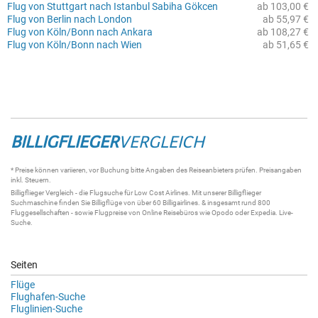
Flug von Stuttgart nach Istanbul Sabiha Gökcen
ab 103,00 €
Flug von Berlin nach London
ab 55,97 €
Flug von Köln/Bonn nach Ankara
ab 108,27 €
Flug von Köln/Bonn nach Wien
ab 51,65 €
BILLIGFLIEGER
VERGLEICH
* Preise können variieren, vor Buchung bitte Angaben des Reiseanbieters prüfen. Preisangaben
inkl. Steuern.
Billigflieger
Vergleich - die
Flugsuche
für Low Cost Airlines. Mit unserer
Billigflieger
Suchmaschine
finden Sie
Billigflüge
von über 60
Billigairlines
. & insgesamt rund 800
Fluggesellschaften - sowie Flugpreise von Online Reisebüros wie Opodo oder Expedia.
Live-
Suche
.
Seiten
Flüge
Flughafen-Suche
Fluglinien-Suche