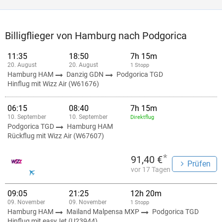
Billigflieger von Hamburg nach Podgorica
11:35
18:50
7h 15m
20. August
20. August
1 Stopp
Hamburg HAM
Danzig GDN
Podgorica TGD
Hinflug mit Wizz Air (W61676)
06:15
08:40
7h 15m
10. September
10. September
Direktflug
Podgorica TGD
Hamburg HAM
Rückflug mit Wizz Air (W67607)
*
91,40 €
Prüfen
vor 17 Tagen
09:05
21:25
12h 20m
09. November
09. November
1 Stopp
Hamburg HAM
Mailand Malpensa MXP
Podgorica TGD
Hinflug mit easyJet (U23944)