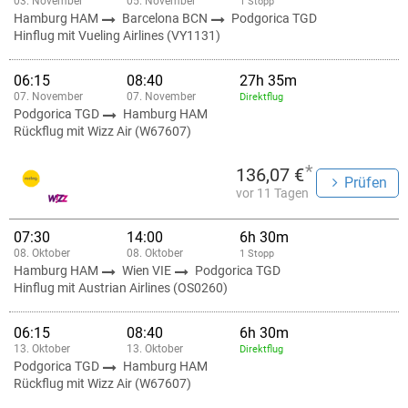
03. November
05. November
1 Stopp
Hamburg HAM
Barcelona BCN
Podgorica TGD
Hinflug mit Vueling Airlines (VY1131)
06:15
08:40
27h 35m
07. November
07. November
Direktflug
Podgorica TGD
Hamburg HAM
Rückflug mit Wizz Air (W67607)
*
136,07 €
Prüfen
vor 11 Tagen
07:30
14:00
6h 30m
08. Oktober
08. Oktober
1 Stopp
Hamburg HAM
Wien VIE
Podgorica TGD
Hinflug mit Austrian Airlines (OS0260)
06:15
08:40
6h 30m
13. Oktober
13. Oktober
Direktflug
Podgorica TGD
Hamburg HAM
Rückflug mit Wizz Air (W67607)