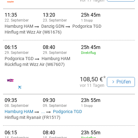
vor 17 Tagen
11:35
13:20
25h 45m
22. September
23. September
1 Stopp
Hamburg HAM
Danzig GDN
Podgorica TGD
Hinflug mit Wizz Air (W61676)
06:15
08:40
25h 45m
29. September
29. September
Direktflug
Podgorica TGD
Hamburg HAM
Rückflug mit Wizz Air (W67607)
*
108,50 €
Prüfen
vor 11 Tagen
09:35
09:30
23h 55m
08. September
09. September
1 Stopp
Hamburg HAM
...
Podgorica TGD
Hinflug mit Ryanair (FR1517)
06:15
08:40
23h 55m