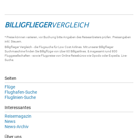
BILLIGFLIEGER
VERGLEICH
* Preise können variieren, vor Buchung bitte Angaben des Reiseanbieters prüfen. Preisangaben
inkl. Steuern.
Billigflieger
Vergleich - die
Flugsuche
für Low Cost Airlines. Mit unserer
Billigflieger
Suchmaschine
finden Sie
Billigflüge
von über 60
Billigairlines
. & insgesamt rund 800
Fluggesellschaften - sowie Flugpreise von Online Reisebüros wie Opodo oder Expedia.
Live-
Suche
.
Seiten
Flüge
Flughafen-Suche
Fluglinien-Suche
Interessantes
Reisemagazin
News
News-Archiv
Über uns