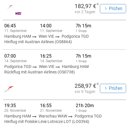
*
182,97 €
Prüfen
vor 2 Tagen
06:45
14:00
7h 15m
11. September
11. September
1 Stopp
Hamburg HAM
Wien VIE
Podgorica TGD
Hinflug mit Austrian Airlines (OS8864)
07:00
16:25
7h 15m
14. September
14. September
1 Stopp
Podgorica TGD
Wien VIE
Hamburg HAM
Rückflug mit Austrian Airlines (OS0738)
*
258,97 €
Prüfen
vor 9 Tagen
19:35
16:55
21h 20m
20. November
21. November
1 Stopp
Hamburg HAM
Warschau WAW
Podgorica TGD
Hinflug mit Polskie Linie Lotnicze LOT (LO0394)