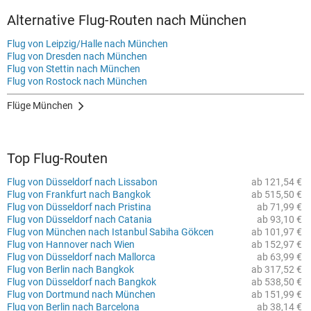
Alternative Flug-Routen nach München
Flug von Leipzig/Halle nach München
Flug von Dresden nach München
Flug von Stettin nach München
Flug von Rostock nach München
Flüge München
Top Flug-Routen
Flug von Düsseldorf nach Lissabon
ab 121,54 €
Flug von Frankfurt nach Bangkok
ab 515,50 €
Flug von Düsseldorf nach Pristina
ab 71,99 €
Flug von Düsseldorf nach Catania
ab 93,10 €
Flug von München nach Istanbul Sabiha Gökcen
ab 101,97 €
Flug von Hannover nach Wien
ab 152,97 €
Flug von Düsseldorf nach Mallorca
ab 63,99 €
Flug von Berlin nach Bangkok
ab 317,52 €
Flug von Düsseldorf nach Bangkok
ab 538,50 €
Flug von Dortmund nach München
ab 151,99 €
Flug von Berlin nach Barcelona
ab 38,14 €