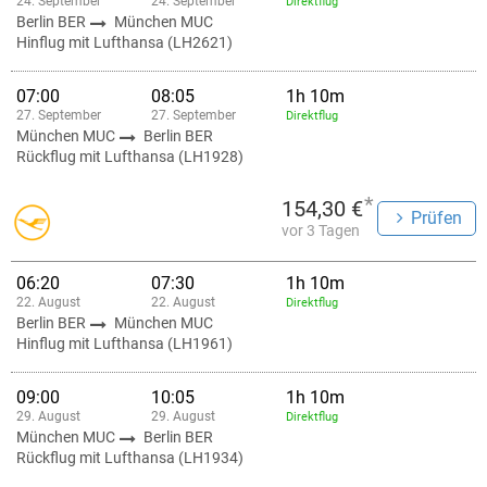
24. September
24. September
Direktflug
Berlin BER
München MUC
Hinflug mit Lufthansa (LH2621)
07:00
08:05
1h 10m
27. September
27. September
Direktflug
München MUC
Berlin BER
Rückflug mit Lufthansa (LH1928)
*
154,30 €
Prüfen
vor 3 Tagen
06:20
07:30
1h 10m
22. August
22. August
Direktflug
Berlin BER
München MUC
Hinflug mit Lufthansa (LH1961)
09:00
10:05
1h 10m
29. August
29. August
Direktflug
München MUC
Berlin BER
Rückflug mit Lufthansa (LH1934)