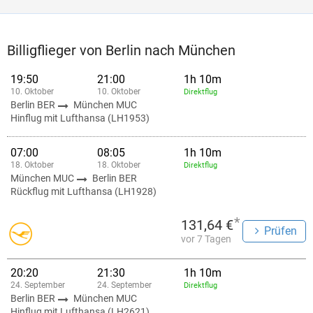
Billigflieger von Berlin nach München
19:50
21:00
1h 10m
10. Oktober
10. Oktober
Direktflug
Berlin BER
München MUC
Hinflug mit Lufthansa (LH1953)
07:00
08:05
1h 10m
18. Oktober
18. Oktober
Direktflug
München MUC
Berlin BER
Rückflug mit Lufthansa (LH1928)
*
131,64 €
Prüfen
vor 7 Tagen
20:20
21:30
1h 10m
24. September
24. September
Direktflug
Berlin BER
München MUC
Hinflug mit Lufthansa (LH2621)