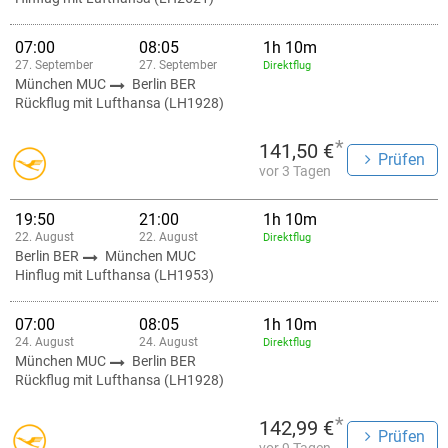
07:00
08:05
1h 10m
27. September
27. September
Direktflug
München MUC
Berlin BER
Rückflug mit Lufthansa (LH1928)
*
141,50 €
Prüfen
vor 3 Tagen
19:50
21:00
1h 10m
22. August
22. August
Direktflug
Berlin BER
München MUC
Hinflug mit Lufthansa (LH1953)
07:00
08:05
1h 10m
24. August
24. August
Direktflug
München MUC
Berlin BER
Rückflug mit Lufthansa (LH1928)
*
142,99 €
Prüfen