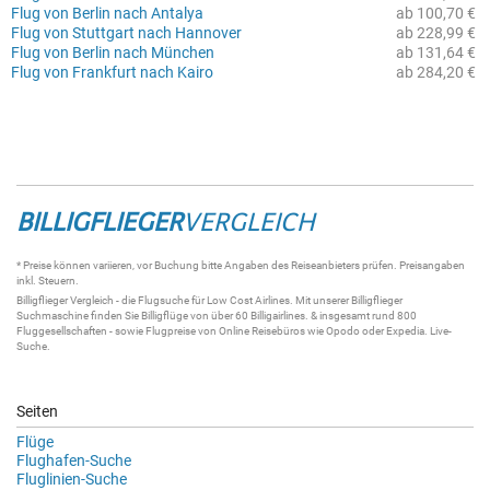
Flug von Berlin nach Antalya
ab 100,70 €
Flug von Stuttgart nach Hannover
ab 228,99 €
Flug von Berlin nach München
ab 131,64 €
Flug von Frankfurt nach Kairo
ab 284,20 €
BILLIGFLIEGER
VERGLEICH
* Preise können variieren, vor Buchung bitte Angaben des Reiseanbieters prüfen. Preisangaben
inkl. Steuern.
Billigflieger
Vergleich - die
Flugsuche
für Low Cost Airlines. Mit unserer
Billigflieger
Suchmaschine
finden Sie
Billigflüge
von über 60
Billigairlines
. & insgesamt rund 800
Fluggesellschaften - sowie Flugpreise von Online Reisebüros wie Opodo oder Expedia.
Live-
Suche
.
Seiten
Flüge
Flughafen-Suche
Fluglinien-Suche