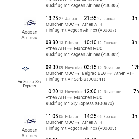
Rückflug mit Aegean Airlines (A30806)
18:25
21:55
3h
27. Januar
27. Januar
München MUC
Athen ATH
Hinflug mit Aegean Airlines (A30807)
Aegean
Airlines
08:30
10:10
3h
13. Februar
13. Februar
Athen ATH
München MUC
Rückflug mit Aegean Airlines (A30802)
09:30
03:15
17
09. November
10. November
München MUC
Belgrad BEG
Athen ATH
Hinflug mit Air Serbia (JU0341)
Air Serbia, Sky
Express
10:20
12:00
17h
13. November
13. November
Athen ATH
München MUC
Rückflug mit Sky Express (GQ0870)
11:05
14:35
3h
05. Februar
05. Februar
München MUC
Athen ATH
Hinflug mit Aegean Airlines (A30803)
Aegean
Airlines