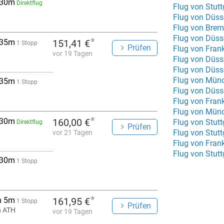
 30m
Direktflug
Flug von Stutt
Flug von Düsse
Flug von Brem
Flug von Düss
*
 35m
151,41 €
1 Stopp
Prüfen
Flug von Fra
vor 19 Tagen
Flug von Düss
Flug von Düss
Flug von Münc
 35m
1 Stopp
Flug von Düsse
Flug von Fran
Flug von Münc
*
 30m
160,00 €
Flug von Stutt
Direktflug
Prüfen
Flug von Stut
vor 21 Tagen
Flug von Fran
Flug von Stut
 30m
1 Stopp
*
h 5m
161,95 €
1 Stopp
Prüfen
n ATH
vor 19 Tagen