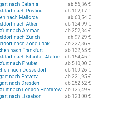
gart nach Catania
ab 56,86 €
ldorf nach Pristina
ab 102,17 €
en nach Mallorca
ab 63,54 €
eldorf nach Athen
ab 124,99 €
nkfurt nach Amman
ab 252,84 €
eldorf nach Zürich
ab 97,29 €
eldorf nach Zonguldak
ab 227,36 €
hen nach Frankfurt
ab 132,65 €
ldorf nach Istanbul Atatürk
ab 154,45 €
kfurt nach Phuket
ab 510,00 €
hen nach Düsseldorf
ab 109,26 €
gart nach Preveza
ab 221,95 €
tgart nach Dresden
ab 252,62 €
kfurt nach London Heathrow
ab 126,49 €
tgart nach Lissabon
ab 123,00 €