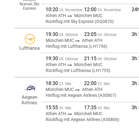
Ryanair, Sky
Express
10:20
12:00
24
24. November
24. November
Athen ATH
München MUC
Rückflug mit Sky Express (GQ0870)
19:30
23:05
3h
04. Oktober
04. Oktober
München MUC
Athen ATH
Hinflug mit Lufthansa (LH1756)
Lufthansa
19:30
21:15
3h
08. Oktober
08. Oktober
Athen ATH
München MUC
Rückflug mit Lufthansa (LH1755)
18:30
22:00
3h
23. Mai
23. Mai
München MUC
Athen ATH
Hinflug mit Aegean Airlines (A30807)
Aegean
Airlines
15:55
17:35
3h
30. Mai
30. Mai
Athen ATH
München MUC
Rückflug mit Aegean Airlines (A30806)