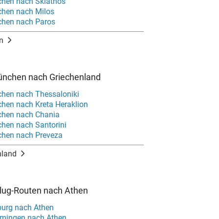
hen nach Skiathos
chen nach Milos
chen nach Paros
n
ünchen nach Griechenland
hen nach Thessaloniki
hen nach Kreta Heraklion
chen nach Chania
hen nach Santorini
chen nach Preveza
nland
Flug-Routen nach Athen
burg nach Athen
mingen nach Athen