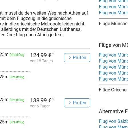
Flug von Münc
Flug von Mün
Flug von Mün
st, musst du den weiten Weg nach Athen auf
it dem Flugzeug in die griechische
Flüge Münche
ke in die griechische Metropole leider nicht.
allerdings mit der Deutschen Lufthansa,
per Direktflug nach Athen jetten.
Flüge von M
*
 25m
124,99 €
Flug von Münc
Direktflug
Prüfen
Flug von Münc
vor 18 Tagen
Flug von Mün
Flug von Münc
 25m
Direktflug
Flug von Mün
Flüge Grieche
*
 25m
138,99 €
Direktflug
Prüfen
vor 6 Tagen
Alternative 
Flug von Salz
 25m
Direktflug
Flug von Mem