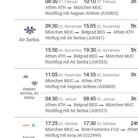
08:30
10:10
3h
07. Februar
07. Februar
Athen ATH
München MUC
Rückflug mit Aegean Airlines (A30802)
09:30
15:05
5h
02. November
02. November
München MUC
Belgrad BEG
Athen ATH
Hinflug mit Air Serbia (JU0341)
Air Serbia
15:50
19:30
5h
06. November
06. November
Athen ATH
Belgrad BEG
München MUC
Rückflug mit Air Serbia (JU0533)
11:05
14:35
3h
06. Dezember
06. Dezember
München MUC
Athen ATH
Hinflug mit Aegean Airlines (A30803)
Aegean
Airlines, Air
Serbia
04:30
08:45
3h
05. Januar
05. Januar
Athen ATH
Belgrad BEG
München MUC
Rückflug mit Air Serbia (JU0537)
17:25
17:30
24
22. Oktober
23. Oktober
München MUC
Rom-Fiumicino FCO
Athe
Hinflug mit easyJet (U22999)
Easyjet,