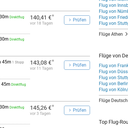
Flug von Inns
Flug von Nürn
*
 30m
140,41 €
Flug von Frie
Direktflug
Prüfen
Flug von Stutt
vor 18 Tagen
Flüge Athen
 30m
Direktflug
Flüge von D
*
h 45m
143,08 €
1 Stopp
Prüfen
Flug von Fran
vor 11 Tagen
Flug von Düss
Flug von Stutt
Flug von Berli
 45m
Direktflug
Flug von Köln
Flüge Deutsch
*
 30m
145,26 €
Direktflug
Prüfen
vor 3 Tagen
Top Flug-Ro