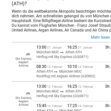
(ATH)?
Wenn du die weltbekannte Akropolis besichtigen möchte
dich nehmen. Am schnellsten gelangst du von München m
Hauptstadt. Eine Billigflieger-Airline bedient die Kurzstrec
Du kannst vom Flughafen München - Franz Josef Strauß 
United Airlines, Argan Airlines, Air Canada und Air China 
Mehr lesen
13:00
16:25
3h
27. Januar
27. Januar
München MUC
Athen ATH
Hinflug mit Sky Express (GQ0871)
Sky Express,
Aegean
Airlines
08:30
10:10
3h
13. Februar
13. Februar
Athen ATH
München MUC
Rückflug mit Aegean Airlines (A30802)
13:00
16:25
3h
12. Februar
12. Februar
München MUC
Athen ATH
Hinflug mit Sky Express (GQ0871)
Sky Express,
Aegean
Airlines
15:45
17:25
3h
14. Februar
14. Februar
Athen ATH
München MUC