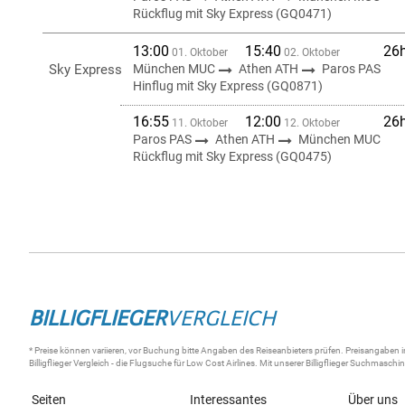
Rückflug mit Sky Express (GQ0471)
13:00
15:40
26
01. Oktober
02. Oktober
Sky Express
München MUC
Athen ATH
Paros PAS
Hinflug mit Sky Express (GQ0871)
16:55
12:00
26
11. Oktober
12. Oktober
Paros PAS
Athen ATH
München MUC
Rückflug mit Sky Express (GQ0475)
BILLIGFLIEGER
VERGLEICH
* Preise können variieren, vor Buchung bitte Angaben des Reiseanbieters prüfen. Preisangaben i
Billigflieger
Vergleich - die
Flugsuche
für Low Cost Airlines. Mit unserer
Billigflieger Suchmaschi
Seiten
Interessantes
Über uns