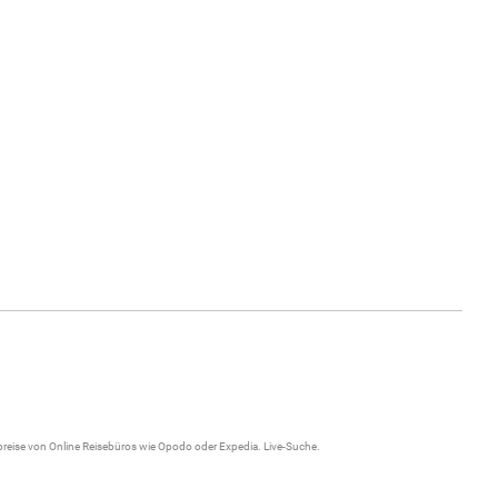
gpreise von Online Reisebüros wie Opodo oder Expedia.
Live-Suche
.