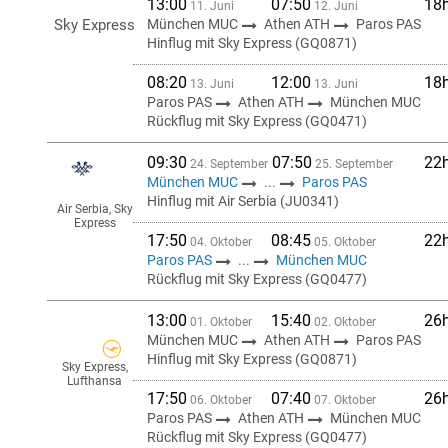
13:00
07:50
18
11. Juni
12. Juni
Sky Express
München MUC
Athen ATH
Paros PAS
Hinflug mit Sky Express (GQ0871)
08:20
12:00
18
13. Juni
13. Juni
Paros PAS
Athen ATH
München MUC
Rückflug mit Sky Express (GQ0471)
09:30
07:50
22
24. September
25. September
München MUC
...
Paros PAS
Hinflug mit Air Serbia (JU0341)
Air Serbia, Sky
Express
17:50
08:45
22
04. Oktober
05. Oktober
Paros PAS
...
München MUC
Rückflug mit Sky Express (GQ0477)
13:00
15:40
26
01. Oktober
02. Oktober
München MUC
Athen ATH
Paros PAS
Hinflug mit Sky Express (GQ0871)
Sky Express,
Lufthansa
17:50
07:40
26
06. Oktober
07. Oktober
Paros PAS
Athen ATH
München MUC
Rückflug mit Sky Express (GQ0477)