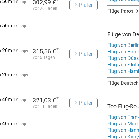
*
h 50m
302,99 €
1 Stopp
Prüfen
vor 20 Tagen
Flüge Paros
h 50m
1 Stopp
Flüge von D
Flug von Berli
*
h 20m
315,56 €
2 Stopps
Flug von Fran
Prüfen
vor 6 Tagen
Flug von Düss
Flug von Stutt
Flug von Ham
h 20m
2 Stopps
Flüge Deutsch
*
h 40m
321,03 €
1 Stopp
Prüfen
Top Flug-Ro
vor 11 Tagen
Flug von Frank
h 40m
Flug von Münc
1 Stopp
Flug von Hann
Flug von Köln