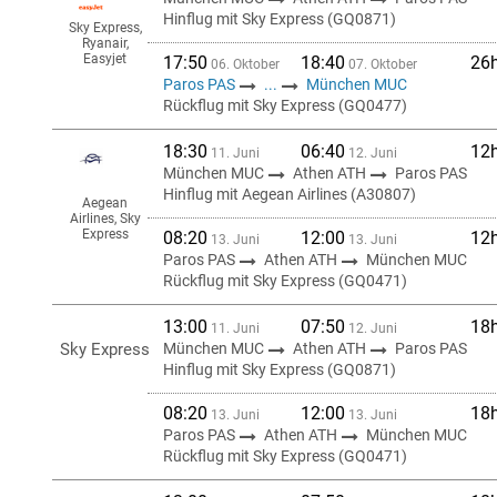
Hinflug mit Sky Express (GQ0871)
Sky Express,
Ryanair,
Easyjet
17:50
18:40
26
06. Oktober
07. Oktober
Paros PAS
...
München MUC
Rückflug mit Sky Express (GQ0477)
18:30
06:40
12
11. Juni
12. Juni
München MUC
Athen ATH
Paros PAS
Hinflug mit Aegean Airlines (A30807)
Aegean
Airlines, Sky
Express
08:20
12:00
12
13. Juni
13. Juni
Paros PAS
Athen ATH
München MUC
Rückflug mit Sky Express (GQ0471)
13:00
07:50
18
11. Juni
12. Juni
Sky Express
München MUC
Athen ATH
Paros PAS
Hinflug mit Sky Express (GQ0871)
08:20
12:00
18
13. Juni
13. Juni
Paros PAS
Athen ATH
München MUC
Rückflug mit Sky Express (GQ0471)