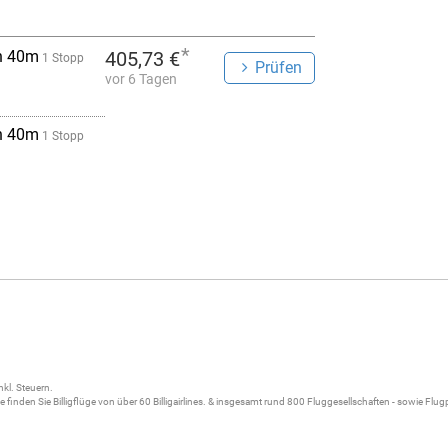
*
h 40m
405,73 €
1 Stopp
Prüfen
vor 6 Tagen
h 40m
1 Stopp
nkl. Steuern.
ne
finden Sie
Billigflüge
von über 60
Billigairlines
. & insgesamt rund 800 Fluggesellschaften - sowie Flu