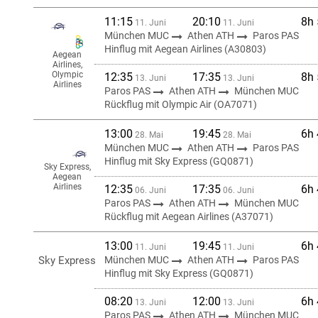
11:15
20:10
8h
11. Juni
11. Juni
München MUC
Athen ATH
Paros PAS
Hinflug mit Aegean Airlines (A30803)
Aegean
Airlines,
Olympic
12:35
17:35
8h
13. Juni
13. Juni
Airlines
Paros PAS
Athen ATH
München MUC
Rückflug mit Olympic Air (OA7071)
13:00
19:45
6h
28. Mai
28. Mai
München MUC
Athen ATH
Paros PAS
Hinflug mit Sky Express (GQ0871)
Sky Express,
Aegean
Airlines
12:35
17:35
6h
06. Juni
06. Juni
Paros PAS
Athen ATH
München MUC
Rückflug mit Aegean Airlines (A37071)
13:00
19:45
6h
11. Juni
11. Juni
Sky Express
München MUC
Athen ATH
Paros PAS
Hinflug mit Sky Express (GQ0871)
08:20
12:00
6h
13. Juni
13. Juni
Paros PAS
Athen ATH
München MUC