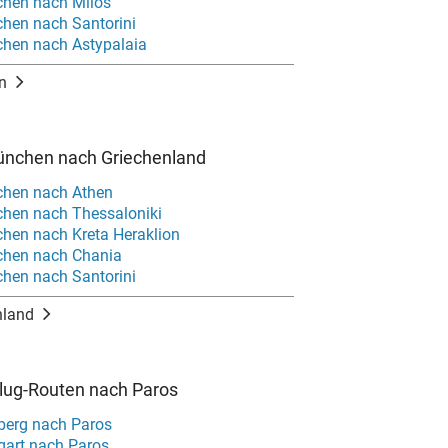
chen nach Milos
hen nach Santorini
hen nach Astypalaia
n
ünchen nach Griechenland
chen nach Athen
hen nach Thessaloniki
hen nach Kreta Heraklion
chen nach Chania
hen nach Santorini
nland
Flug-Routen nach Paros
berg nach Paros
gart nach Paros