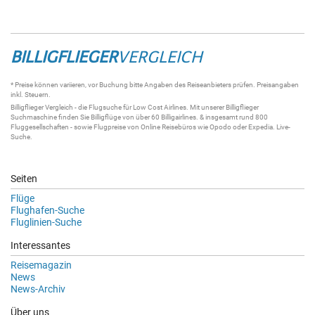
BILLIGFLIEGER
VERGLEICH
* Preise können variieren, vor Buchung bitte Angaben des Reiseanbieters prüfen. Preisangaben
inkl. Steuern.
Billigflieger
Vergleich - die
Flugsuche
für Low Cost Airlines. Mit unserer
Billigflieger
Suchmaschine
finden Sie
Billigflüge
von über 60
Billigairlines
. & insgesamt rund 800
Fluggesellschaften - sowie Flugpreise von Online Reisebüros wie Opodo oder Expedia.
Live-
Suche
.
Seiten
Flüge
Flughafen-Suche
Fluglinien-Suche
Interessantes
Reisemagazin
News
News-Archiv
Über uns