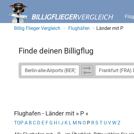
BILLIGFLIEGER
VERGLEICH
Flü
Billig Flieger Vergleich
Flughäfen
Länder mit P
Finde deinen Billigflug
Flughafen - Länder mit » P «
TOP
A
B
C
D
E
F
G
H
I
J
K
L
M
N
O
P
R
S
T
U
V
W
Z