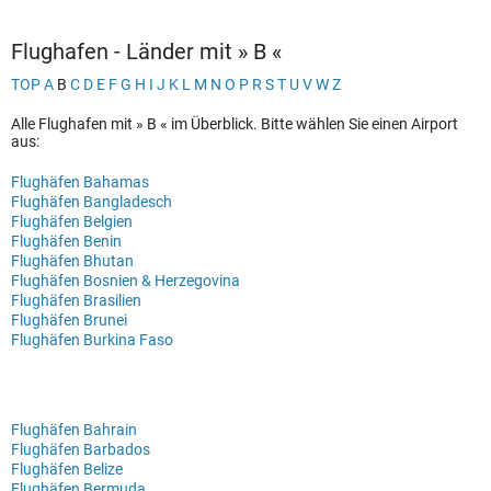
Flughafen - Länder mit » B «
TOP
A
B
C
D
E
F
G
H
I
J
K
L
M
N
O
P
R
S
T
U
V
W
Z
Alle Flughafen mit » B « im Überblick. Bitte wählen Sie einen Airport
aus:
Flughäfen Bahamas
Flughäfen Bangladesch
Flughäfen Belgien
Flughäfen Benin
Flughäfen Bhutan
Flughäfen Bosnien & Herzegovina
Flughäfen Brasilien
Flughäfen Brunei
Flughäfen Burkina Faso
Flughäfen Bahrain
Flughäfen Barbados
Flughäfen Belize
Flughäfen Bermuda