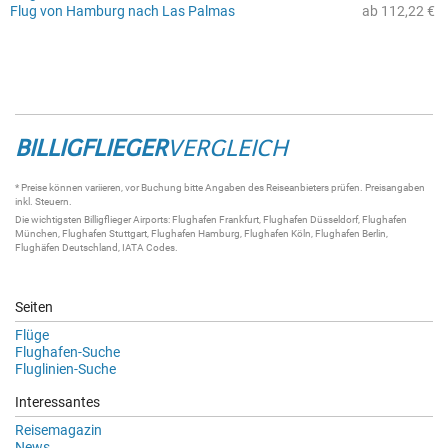
Flug von Hamburg nach Las Palmas
ab 112,22 €
BILLIGFLIEGER
VERGLEICH
* Preise können variieren, vor Buchung bitte Angaben des Reiseanbieters prüfen. Preisangaben
inkl. Steuern.
Die wichtigsten
Billigflieger
Airports:
Flughafen Frankfurt
,
Flughafen Düsseldorf
,
Flughafen
München
,
Flughafen Stuttgart
,
Flughafen Hamburg
,
Flughafen Köln
,
Flughafen Berlin
,
Flughäfen Deutschland
,
IATA Codes
.
Seiten
Flüge
Flughafen-Suche
Fluglinien-Suche
Interessantes
Reisemagazin
News