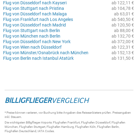
Flug von Düsseldorf nach Kayseri
ab 122,11 €
Flug von Stuttgart nach Pristina
ab 104,78 €
Flug von Düsseldorf nach Malaga
ab 63,01 €
Flug von Frankfurt nach Los Angeles
ab 540,50 €
Flug von Düsseldorf nach Madrid
ab 120,50 €
Flug von Stuttgart nach Berlin
ab 88,00 €
Flug von München nach Berlin
ab 132,70 €
Flug von Düsseldorf nach New York
ab 372,00 €
Flug von Wien nach Düsseldorf
ab 122,31 €
Flug von Münster/Osnabrück nach München
ab 152,13 €
Flug von Berlin nach Istanbul Atatürk
ab 131,50 €
BILLIGFLIEGER
VERGLEICH
* Preise können variieren, vor Buchung bitte Angaben des Reiseanbieters prüfen. Preisangaben
inkl. Steuern.
Die wichtigsten
Billigflieger
Airports:
Flughafen Frankfurt
,
Flughafen Düsseldorf
,
Flughafen
München
,
Flughafen Stuttgart
,
Flughafen Hamburg
,
Flughafen Köln
,
Flughafen Berlin
,
Flughäfen Deutschland
,
IATA Codes
.