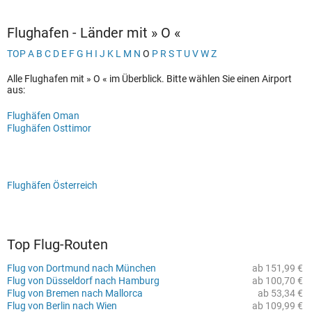
Flughafen - Länder mit » O «
TOP
A
B
C
D
E
F
G
H
I
J
K
L
M
N
O
P
R
S
T
U
V
W
Z
Alle Flughafen mit » O « im Überblick. Bitte wählen Sie einen Airport
aus:
Flughäfen Oman
Flughäfen Osttimor
Flughäfen Österreich
Top Flug-Routen
Flug von Dortmund nach München
ab 151,99 €
Flug von Düsseldorf nach Hamburg
ab 100,70 €
Flug von Bremen nach Mallorca
ab 53,34 €
Flug von Berlin nach Wien
ab 109,99 €