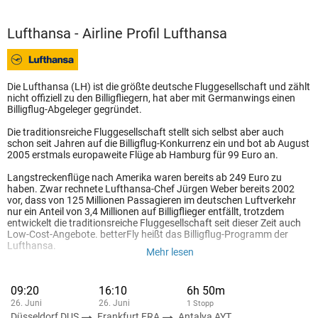
Lufthansa - Airline Profil Lufthansa
Die Lufthansa (LH) ist die größte deutsche Fluggesellschaft und zählt
nicht offiziell zu den Billigfliegern, hat aber mit Germanwings einen
Billigflug-Abgeleger gegründet.
Die traditionsreiche Fluggesellschaft stellt sich selbst aber auch
schon seit Jahren auf die Billigflug-Konkurrenz ein und bot ab August
2005 erstmals europaweite Flüge ab Hamburg für 99 Euro an.
Langstreckenflüge nach Amerika waren bereits ab 249 Euro zu
haben. Zwar rechnete Lufthansa-Chef Jürgen Weber bereits 2002
vor, dass von 125 Millionen Passagieren im deutschen Luftverkehr
nur ein Anteil von 3,4 Millionen auf Billigflieger entfällt, trotzdem
entwickelt die traditionsreiche Fluggesellschaft seit dieser Zeit auch
Low-Cost-Angebote. betterFly heißt das Billigflug-Programm der
Lufthansa.
Mehr lesen
Wichtigster Unterschied zwischen den Angeboten europäischer
Billigflieger und dem Lufthansa-Angebot ist die Preisgestaltung:
09:20
16:10
6h 50m
während traditionelle Low-Cost-Carrier meist einen sehr niedrigen
26. Juni
26. Juni
1 Stopp
Ticketpreis mit Nebenkosten verbinden, kommen beim Lufthansa-
Billigflug neben dem Reisepreis von 99 Euro lediglich zehn Euro
Düsseldorf DUS
Frankfurt FRA
Antalya AYT