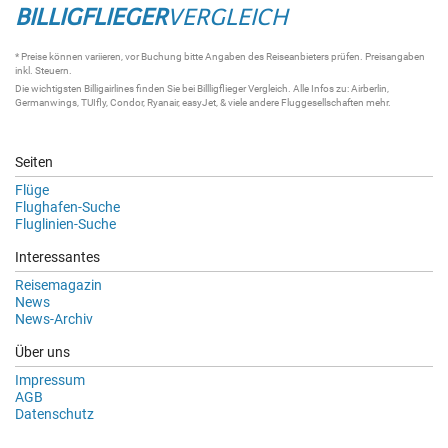
BILLIGFLIEGER
VERGLEICH
* Preise können variieren, vor Buchung bitte Angaben des Reiseanbieters prüfen. Preisangaben
inkl. Steuern.
Die wichtigsten
Billigairlines
finden Sie bei
Billligflieger Vergleich
. Alle Infos zu:
Airberlin
,
Germanwings
,
TUIfly
,
Condor
,
Ryanair
,
easyJet
, & viele andere
Fluggesellschaften
mehr.
Seiten
Flüge
Flughafen-Suche
Fluglinien-Suche
Interessantes
Reisemagazin
News
News-Archiv
Über uns
Impressum
AGB
Datenschutz