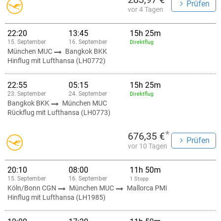
Prüfen
vergangenen Jahr knapp 92.000 Mitarbeiter. Im Jahr 2005 buchten
vor 4 Tagen
51,3 Millionen Menschen einen Flug bei der Lufthansa und ihren
Tochterfirmen. Damit ist die Lufthansa auch weltweit eine der
größten Fluggesellschaften.
22:20
13:45
15h 25m
15. September
16. September
Direktflug
München MUC
Bangkok BKK
Hinflug mit Lufthansa (LH0772)
22:55
05:15
15h 25m
23. September
24. September
Direktflug
Bangkok BKK
München MUC
Rückflug mit Lufthansa (LH0773)
*
676,35 €
Prüfen
vor 10 Tagen
20:10
08:00
11h 50m
15. September
16. September
1 Stopp
Köln/Bonn CGN
München MUC
Mallorca PMI
Hinflug mit Lufthansa (LH1985)