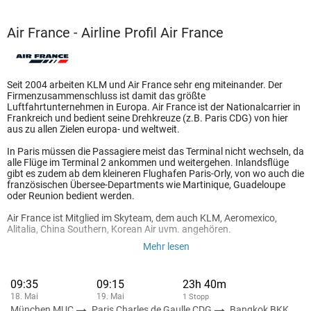
Air France - Airline Profil Air France
Seit 2004 arbeiten KLM und Air France sehr eng miteinander. Der
Firmenzusammenschluss ist damit das größte
Luftfahrtunternehmen in Europa. Air France ist der Nationalcarrier in
Frankreich und bedient seine Drehkreuze (z.B. Paris CDG) von hier
aus zu allen Zielen europa- und weltweit.
In Paris müssen die Passagiere meist das Terminal nicht wechseln, da
alle Flüge im Terminal 2 ankommen und weitergehen. Inlandsflüge
gibt es zudem ab dem kleineren Flughafen Paris-Orly, von wo auch die
französischen Übersee-Departments wie Martinique, Guadeloupe
oder Reunion bedient werden.
Air France ist Mitglied im Skyteam, dem auch KLM, Aeromexico,
Alitalia, China Southern, Korean Air uvm. angehören.
Mehr lesen
09:35
09:15
23h 40m
18. Mai
19. Mai
1 Stopp
München MUC
Paris Charles de Gaulle CDG
Bangkok BKK