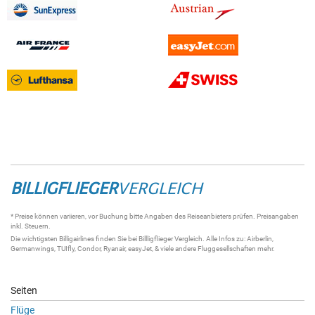
BILLIGFLIEGER
VERGLEICH
* Preise können variieren, vor Buchung bitte Angaben des Reiseanbieters prüfen. Preisangaben
inkl. Steuern.
Die wichtigsten
Billigairlines
finden Sie bei
Billligflieger Vergleich
. Alle Infos zu:
Airberlin
,
Germanwings
,
TUIfly
,
Condor
,
Ryanair
,
easyJet
, & viele andere
Fluggesellschaften
mehr.
Seiten
Flüge