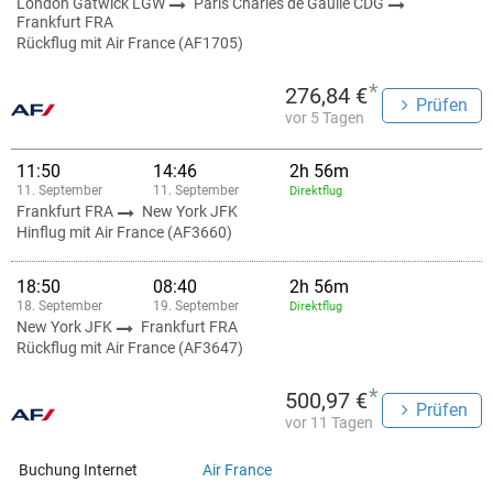
London Gatwick LGW
Paris Charles de Gaulle CDG
Frankfurt FRA
Rückflug mit Air France (AF1705)
*
276,84 €
Prüfen
vor 5 Tagen
11:50
14:46
2h 56m
11. September
11. September
Direktflug
Frankfurt FRA
New York JFK
Hinflug mit Air France (AF3660)
18:50
08:40
2h 56m
18. September
19. September
Direktflug
New York JFK
Frankfurt FRA
Rückflug mit Air France (AF3647)
*
500,97 €
Prüfen
vor 11 Tagen
Buchung Internet
Air France