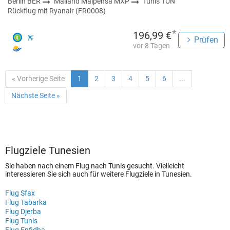
Berlin BER
Mailand Malpensa MXP
Tunis TUN
Rückflug mit Ryanair (FR0008)
*
196,99 €
Prüfen
vor 8 Tagen
« Vorherige Seite
1
2
3
4
5
6
...
Nächste Seite »
Flugziele Tunesien
Sie haben nach einem Flug nach Tunis gesucht. Vielleicht
interessieren Sie sich auch für weitere Flugziele in Tunesien.
Flug Sfax
Flug Tabarka
Flug Djerba
Flug Tunis