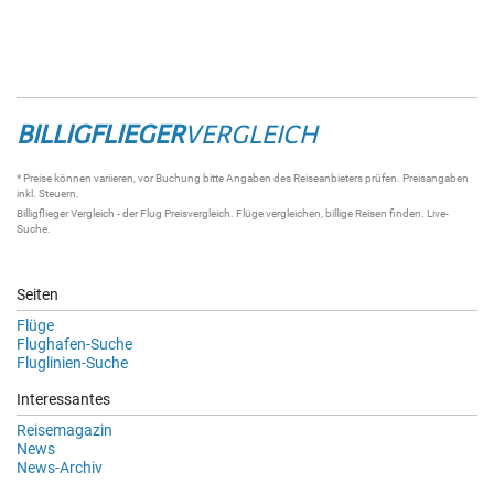
BILLIGFLIEGER
VERGLEICH
* Preise können variieren, vor Buchung bitte Angaben des Reiseanbieters prüfen. Preisangaben
inkl. Steuern.
Billigflieger Vergleich
- der
Flug Preisvergleich
.
Flüge vergleichen
, billige
Reisen
finden.
Live-
Suche
.
Seiten
Flüge
Flughafen-Suche
Fluglinien-Suche
Interessantes
Reisemagazin
News
News-Archiv