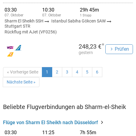
03:30
10:30
29h 45m
07. Oktober
07. Oktober
1 Stopp
Sharm El Sheikh SSH
Istanbul Sabiha Gökcen SAW
Stuttgart STR
Rückflug mit AJet (VF0256)
*
248,23 €
Prüfen
gestern
« Vorherige Seite
1
2
3
4
5
6
Nächste Seite »
Beliebte Flugverbindungen ab Sharm-el-Sheik
Flüge von Sharm El Sheikh nach Düsseldorf
03:30
11:25
7h 55m