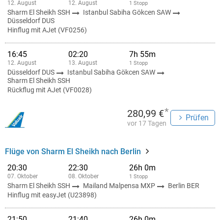
12. August
12. August
1 Stopp
Sharm El Sheikh SSH
Istanbul Sabiha Gökcen SAW
Düsseldorf DUS
Hinflug mit AJet (VF0256)
16:45
02:20
7h 55m
12. August
13. August
1 Stopp
Düsseldorf DUS
Istanbul Sabiha Gökcen SAW
Sharm El Sheikh SSH
Rückflug mit AJet (VF0028)
*
280,99 €
Prüfen
vor 17 Tagen
Flüge von Sharm El Sheikh nach Berlin
20:30
22:30
26h 0m
07. Oktober
08. Oktober
1 Stopp
Sharm El Sheikh SSH
Mailand Malpensa MXP
Berlin BER
Hinflug mit easyJet (U23898)
21:50
21:40
26h 0m