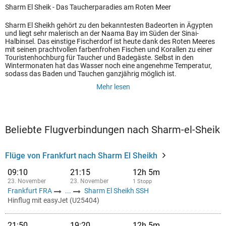
Sharm El Sheik - Das Taucherparadies am Roten Meer
Sharm El Sheikh gehört zu den bekanntesten Badeorten in Ägypten
und liegt sehr malerisch an der Naama Bay im Süden der Sinai-
Halbinsel. Das einstige Fischerdorf ist heute dank des Roten Meeres
mit seinen prachtvollen farbenfrohen Fischen und Korallen zu einer
Touristenhochburg für Taucher und Badegäste. Selbst in den
Wintermonaten hat das Wasser noch eine angenehme Temperatur,
sodass das Baden und Tauchen ganzjährig möglich ist.
Mehr lesen
Beliebte Flugverbindungen nach Sharm-el-Sheik
Flüge von Frankfurt nach Sharm El Sheikh
09:10
21:15
12h 5m
23. November
23. November
1 Stopp
Frankfurt FRA
...
Sharm El Sheikh SSH
Hinflug mit easyJet (U25404)
21:50
19:20
12h 5m