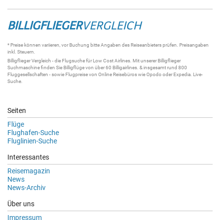
BILLIGFLIEGER
VERGLEICH
* Preise können variieren, vor Buchung bitte Angaben des Reiseanbieters prüfen. Preisangaben
inkl. Steuern.
Billigflieger
Vergleich - die
Flugsuche
für Low Cost Airlines. Mit unserer
Billigflieger
Suchmaschine
finden Sie
Billigflüge
von über 60
Billigairlines
. & insgesamt rund 800
Fluggesellschaften - sowie Flugpreise von Online Reisebüros wie Opodo oder Expedia.
Live-
Suche
.
Seiten
Flüge
Flughafen-Suche
Fluglinien-Suche
Interessantes
Reisemagazin
News
News-Archiv
Über uns
Impressum