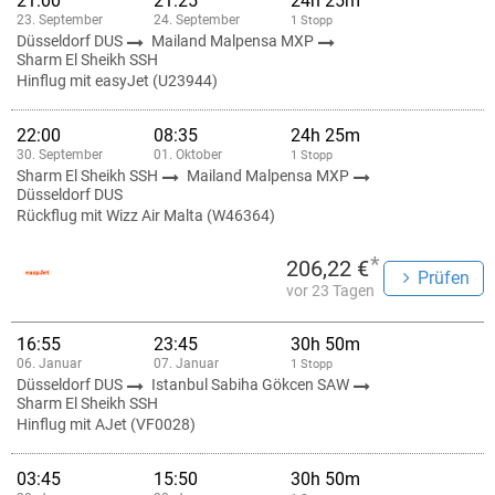
21:00
21:25
24h 25m
23. September
24. September
1 Stopp
Düsseldorf DUS
Mailand Malpensa MXP
Sharm El Sheikh SSH
Hinflug mit easyJet (U23944)
22:00
08:35
24h 25m
30. September
01. Oktober
1 Stopp
Sharm El Sheikh SSH
Mailand Malpensa MXP
Düsseldorf DUS
Rückflug mit Wizz Air Malta (W46364)
*
206,22 €
Prüfen
vor 23 Tagen
16:55
23:45
30h 50m
06. Januar
07. Januar
1 Stopp
Düsseldorf DUS
Istanbul Sabiha Gökcen SAW
Sharm El Sheikh SSH
Hinflug mit AJet (VF0028)
03:45
15:50
30h 50m