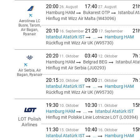
20:00
17:40
21
26. August
27. August
Hamburg HAM
Bukarest OTP
Istanbul At
Hinflug mit Wizz Air Malta (W43096)
Aerolinea LC
Busre, Tarom,
Air Bagan,
20:10
21:20
21
16. September
17. September
Ryanair
Istanbul Atatürk IST
...
Hamburg HAM
Rückflug mit Wizz Air UK (W95730)
20:20
03:40
7h
11. Oktober
12. Oktober
Hamburg HAM
Belgrad BEG
Istanbul Ata
Hinflug mit Air Serbia (JU0293)
Air Serbia, Air
Bagan, Ryanair
20:15
09:00
7h
20. Oktober
21. Oktober
Istanbul Atatürk IST
...
Hamburg HAM
Rückflug mit Wizz Air UK (W95730)
19:30
10:30
15
10. Oktober
11. Oktober
Hamburg HAM
...
Istanbul Atatürk IST
Hinflug mit Polskie Linie Lotnicze LOT (LO0394)
LOT Polish
Airlines
11:30
10:40
15
15. Oktober
16. Oktober
Istanbul Atatürk IST
...
Hamburg HAM