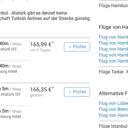
Flüge Hambur
ul - Atatürk gibt es derzeit keine
haft Turkish Airlines auf der Strecke günstig
Flüge von H
Flug von Hamb
*
Flug von Hamb
 40m
165,99 €
1 Stopp
Prüfen
Flug von Hamb
tatürk IST
vor 6 Tagen
Flug von Ham
Flug von Ham
 40m
1 Stopp
urg HAM
Flüge Türkei
*
h 5m
166,35 €
1 Stopp
Prüfen
Alternative 
 Atatürk IST
gestern
Flug von Lübe
Flug von Brem
h 5m
1 Stopp
Flug von Hann
mburg HAM
Flüge Istanbul