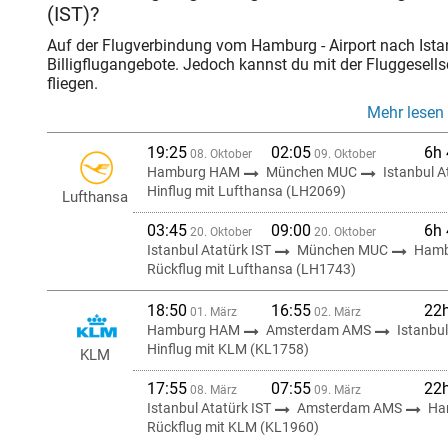
(IST)?
Auf der Flugverbindung vom Hamburg - Airport nach Istanb
Billigflugangebote. Jedoch kannst du mit der Fluggesellsc
fliegen.
Mehr lesen
19:25
02:05
6h
08. Oktober
09. Oktober
Hamburg HAM
München MUC
Istanbul A
Hinflug mit Lufthansa (LH2069)
Lufthansa
03:45
09:00
6h
20. Oktober
20. Oktober
Istanbul Atatürk IST
München MUC
Hamb
Rückflug mit Lufthansa (LH1743)
18:50
16:55
22
01. März
02. März
Hamburg HAM
Amsterdam AMS
Istanbul
Hinflug mit KLM (KL1758)
KLM
17:55
07:55
22
08. März
09. März
Istanbul Atatürk IST
Amsterdam AMS
Ha
Rückflug mit KLM (KL1960)