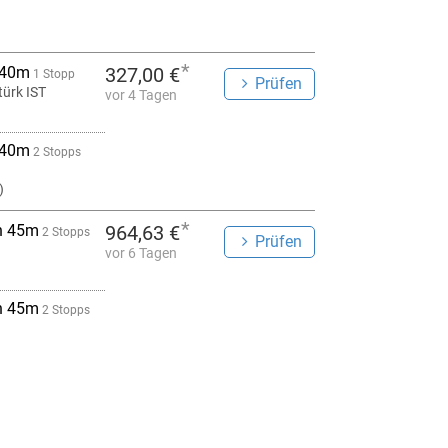
*
 40m
327,00 €
1 Stopp
Prüfen
türk IST
vor 4 Tagen
 40m
2 Stopps
)
*
h 45m
964,63 €
2 Stopps
Prüfen
vor 6 Tagen
h 45m
2 Stopps