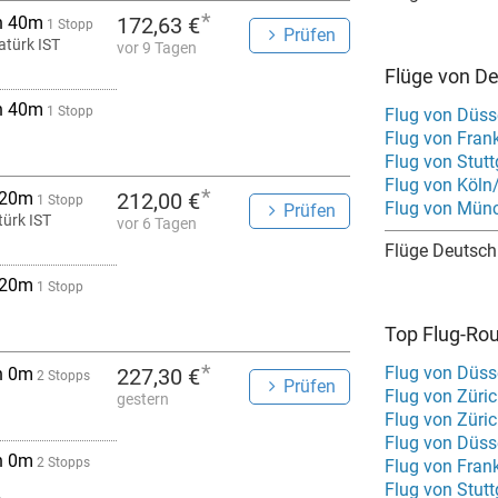
*
h 40m
172,63 €
1 Stopp
Prüfen
atürk IST
vor 9 Tagen
Flüge von De
h 40m
1 Stopp
Flug von Düsse
Flug von Frank
Flug von Stutt
Flug von Köln
*
 20m
212,00 €
1 Stopp
Flug von Münc
Prüfen
türk IST
vor 6 Tagen
Flüge Deutsch
 20m
1 Stopp
Top Flug-Ro
*
Flug von Düss
h 0m
227,30 €
2 Stopps
Prüfen
Flug von Züri
gestern
Flug von Züri
Flug von Düss
h 0m
2 Stopps
Flug von Fran
Flug von Stut