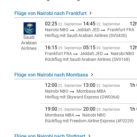
Flüge von Nairobi nach Frankfurt
02:25
14:45
12
22. September
22. September
Nairobi NBO
Jeddah JED
Frankfurt FRA
Hinflug mit Saudi Arabian Airlines (SV0430)
Saudi
Arabian
16:15
05:15
12
Airlines
29. September
30. September
Frankfurt FRA
Jeddah JED
Nairobi NBO
Rückflug mit Saudi Arabian Airlines (SV0168)
Flüge von Nairobi nach Mombasa
12:00
13:00
1h
22. September
22. September
Nairobi NBO
Mombasa MBA
Hinflug mit Skyward Express (OW0364)
19:00
20:00
1h
25. September
25. September
Mombasa MBA
Nairobi NBO
Rückflug mit Freedom Airline Express (4F0229)
Flüge von Nairobi nach Stuttgart