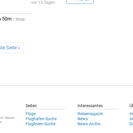
vor 13 Tagen
h 50m
1 Stopp
te Seite »
Seiten
Interessantes
Ü
Flüge
Reisemagazin
I
nkl. Steuern.
Flughafen-Suche
News
A
e
.
Fluglinien-Suche
News-Archiv
D