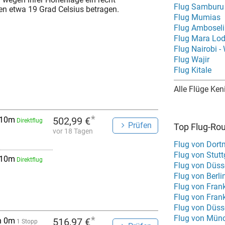
Flug Samburu
n etwa 19 Grad Celsius betragen.
Flug Mumias
Flug Amboseli
Flug Mara Lo
Flug Nairobi -
Flug Wajir
Flug Kitale
Alle Flüge Ken
*
 10m
502,99 €
Direktflug
Prüfen
Top Flug-Ro
vor 18 Tagen
Flug von Dort
Flug von Stutt
 10m
Direktflug
Flug von Düss
Flug von Berli
Flug von Fran
Flug von Frank
Flug von Düss
Flug von Münc
*
h 0m
516,97 €
1 Stopp