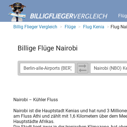
BILLIGFLIEGER
VERGLEICH
Flü
Billig Flieger Vergleich
Flüge
Flug Kenia
Flug Nai
Billige Flüge Nairobi
Nairobi – Kühler Fluss
Nairobi ist die Hauptstadt Kenias und hat rund 3 Million
am Fluss Athi und zählt mit 1,6 Kilometern über dem Mee
Hauptstädte Afrikas.
Die Stadt liegt zwar in der tropischen Klimazone, hat abe