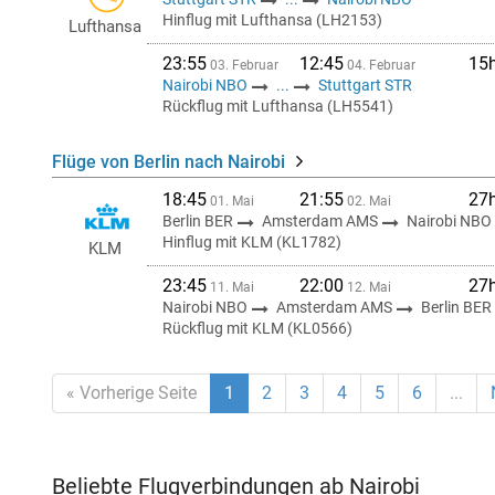
Hinflug mit Lufthansa (LH2153)
Lufthansa
23:55
12:45
15
03. Februar
04. Februar
Nairobi NBO
...
Stuttgart STR
Rückflug mit Lufthansa (LH5541)
Flüge von Berlin nach Nairobi
18:45
21:55
27
01. Mai
02. Mai
Berlin BER
Amsterdam AMS
Nairobi NBO
Hinflug mit KLM (KL1782)
KLM
23:45
22:00
27
11. Mai
12. Mai
Nairobi NBO
Amsterdam AMS
Berlin BER
Rückflug mit KLM (KL0566)
« Vorherige Seite
1
2
3
4
5
6
...
Beliebte Flugverbindungen ab Nairobi