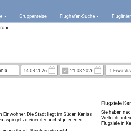
ge
Gruppenreise
Flughafen-Suche
Fluglini
robi
Flugziele Ke
Sie haben nac
en Einwohner. Die Stadt liegt im Süden Kenias
Vielleicht inte
resspiegel zu einer der höchstgelegenen
Flugziele in Ke
r wegen ihrer Höhenlage ein recht