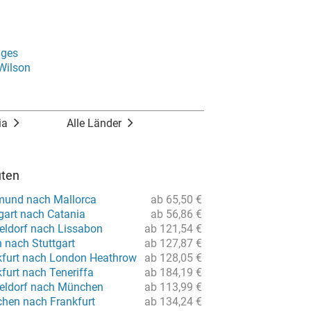
dges
 Wilson
ia
Alle Länder
uten
mund nach Mallorca
ab 65,50 €
gart nach Catania
ab 56,86 €
eldorf nach Lissabon
ab 121,54 €
n nach Stuttgart
ab 127,87 €
kfurt nach London Heathrow
ab 128,05 €
furt nach Teneriffa
ab 184,19 €
eldorf nach München
ab 113,99 €
hen nach Frankfurt
ab 134,24 €