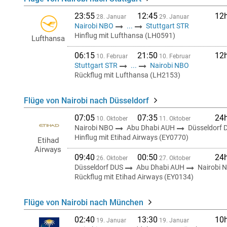
23:55
12:45
12
28. Januar
29. Januar
Nairobi NBO
...
Stuttgart STR
Hinflug mit Lufthansa (LH0591)
Lufthansa
06:15
21:50
12
10. Februar
10. Februar
Stuttgart STR
...
Nairobi NBO
Rückflug mit Lufthansa (LH2153)
Flüge von Nairobi nach Düsseldorf
07:05
07:35
24
10. Oktober
11. Oktober
Nairobi NBO
Abu Dhabi AUH
Düsseldorf 
Hinflug mit Etihad Airways (EY0770)
Etihad
Airways
09:40
00:50
24
26. Oktober
27. Oktober
Düsseldorf DUS
Abu Dhabi AUH
Nairobi 
Rückflug mit Etihad Airways (EY0134)
Flüge von Nairobi nach München
02:40
13:30
10
19. Januar
19. Januar