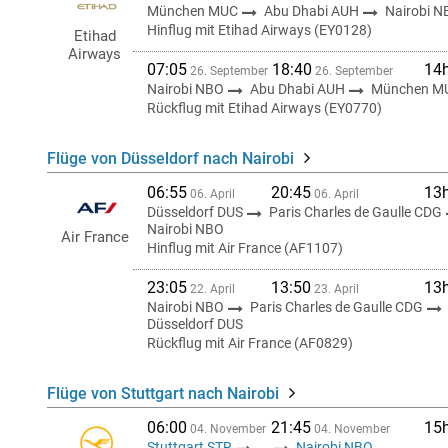
München MUC
Abu Dhabi AUH
Nairobi N
Hinflug mit Etihad Airways (EY0128)
Etihad
Airways
07:05
18:40
14
26. September
26. September
Nairobi NBO
Abu Dhabi AUH
München M
Rückflug mit Etihad Airways (EY0770)
Flüge von Düsseldorf nach Nairobi
06:55
20:45
13
06. April
06. April
Düsseldorf DUS
Paris Charles de Gaulle CDG
Nairobi NBO
Air France
Hinflug mit Air France (AF1107)
23:05
13:50
13
22. April
23. April
Nairobi NBO
Paris Charles de Gaulle CDG
Düsseldorf DUS
Rückflug mit Air France (AF0829)
Flüge von Stuttgart nach Nairobi
06:00
21:45
15
04. November
04. November
Stuttgart STR
...
Nairobi NBO