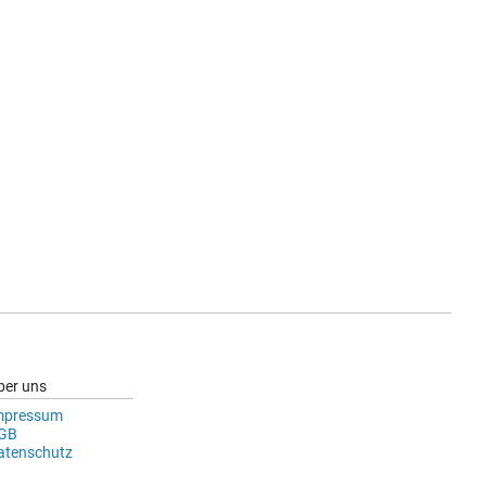
ber uns
mpressum
GB
atenschutz