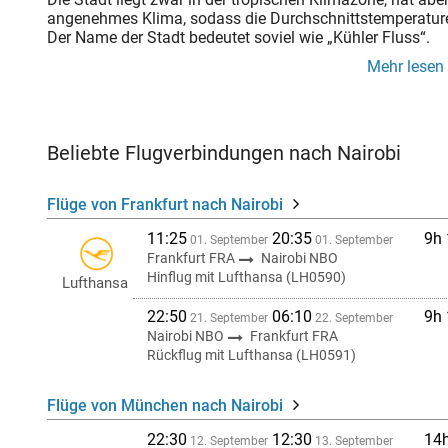
angenehmes Klima, sodass die Durchschnittstemperature
Der Name der Stadt bedeutet soviel wie „Kühler Fluss“.
Mehr lesen
Beliebte Flugverbindungen nach Nairobi
Flüge von Frankfurt nach Nairobi
11:25
20:35
9h
01. September
01. September
Frankfurt FRA
Nairobi NBO
Hinflug mit Lufthansa (LH0590)
Lufthansa
22:50
06:10
9h
21. September
22. September
Nairobi NBO
Frankfurt FRA
Rückflug mit Lufthansa (LH0591)
Flüge von München nach Nairobi
22:30
12:30
14
12. September
13. September