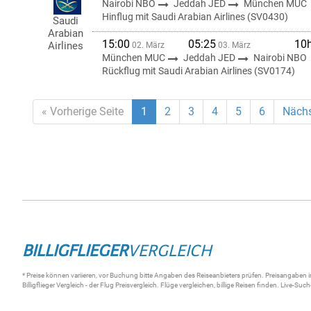
Nairobi NBO
Jeddah JED
München MUC
Hinflug mit Saudi Arabian Airlines (SV0430)
Saudi
Arabian
15:00
05:25
10
Airlines
02. März
03. März
München MUC
Jeddah JED
Nairobi NBO
Rückflug mit Saudi Arabian Airlines (SV0174)
« Vorherige Seite
1
2
3
4
5
6
Nächs
BILLIGFLIEGER
VERGLEICH
* Preise können variieren, vor Buchung bitte Angaben des Reiseanbieters prüfen. Preisangaben i
Billigflieger Vergleich
- der
Flug Preisvergleich
.
Flüge vergleichen
, billige
Reisen
finden.
Live-Such