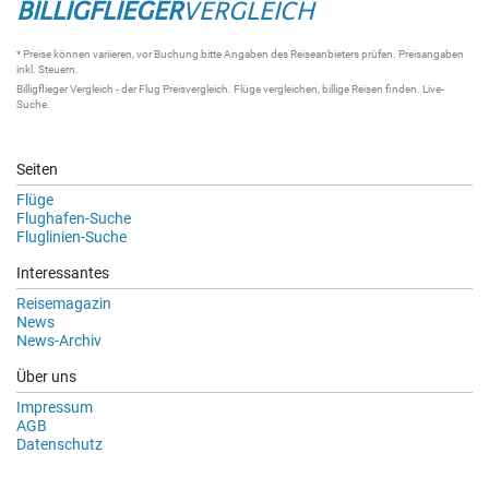
BILLIGFLIEGER
VERGLEICH
* Preise können variieren, vor Buchung bitte Angaben des Reiseanbieters prüfen. Preisangaben
inkl. Steuern.
Billigflieger Vergleich
- der
Flug Preisvergleich
.
Flüge vergleichen
, billige
Reisen
finden.
Live-
Suche
.
Seiten
Flüge
Flughafen-Suche
Fluglinien-Suche
Interessantes
Reisemagazin
News
News-Archiv
Über uns
Impressum
AGB
Datenschutz