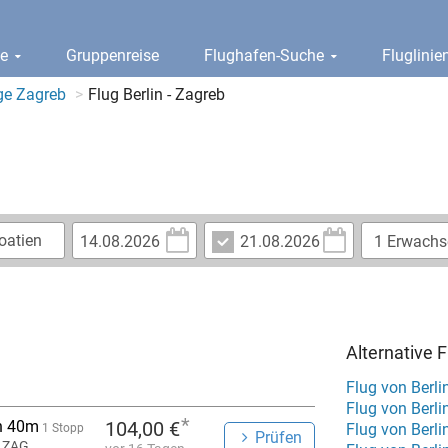
ge
Gruppenreise
Flughafen-Suche
Fluglini
ge Zagreb
Flug Berlin - Zagreb
Alternative F
Flug von Berli
Flug von Berl
*
h 40m
104,00 €
Flug von Berli
1 Stopp
Prüfen
 ZAG