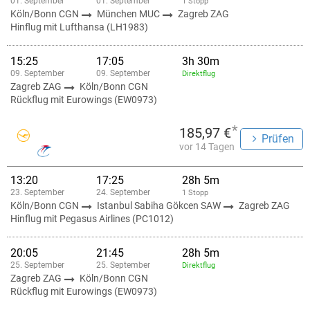
01. September
01. September
1 Stopp
Köln/Bonn CGN
München MUC
Zagreb ZAG
Hinflug mit Lufthansa (LH1983)
15:25
17:05
3h 30m
09. September
09. September
Direktflug
Zagreb ZAG
Köln/Bonn CGN
Rückflug mit Eurowings (EW0973)
*
185,97 €
Prüfen
vor 14 Tagen
13:20
17:25
28h 5m
23. September
24. September
1 Stopp
Köln/Bonn CGN
Istanbul Sabiha Gökcen SAW
Zagreb ZAG
Hinflug mit Pegasus Airlines (PC1012)
20:05
21:45
28h 5m
25. September
25. September
Direktflug
Zagreb ZAG
Köln/Bonn CGN
Rückflug mit Eurowings (EW0973)