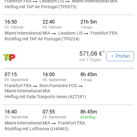
Frankfurt FRA
Lissabon LIS
Miami International MIA
Hinflug mit TAP Air Portugal (TP0573)
16:50
22:40
21h 5m
03. Februar
04. Februar
1 Stopp
Miami International MIA
Lissabon LIS
Frankfurt FRA
Rückflug mit TAP Air Portugal (TP0224)
*
571,08 €
Prüfen
vor 7 Tagen
07:15
16:00
8h 45m
09. September
09. September
1 Stopp
Frankfurt FRA
Rom-Fiumicino FCO
Miami International MIA
Hinflug mit Italia Trasporto Aereo (AZ7281)
16:40
07:55
8h 45m
25. September
26. September
Direktflug
Miami International MIA
Frankfurt FRA
Rückflug mit Lufthansa (LH0463)