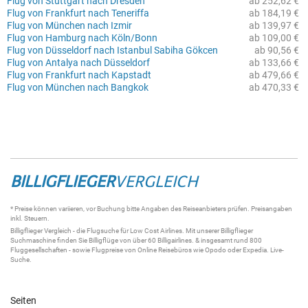
Flug von Stuttgart nach Dresden
ab 252,62 €
Flug von Frankfurt nach Teneriffa
ab 184,19 €
Flug von München nach Izmir
ab 139,97 €
Flug von Hamburg nach Köln/Bonn
ab 109,00 €
Flug von Düsseldorf nach Istanbul Sabiha Gökcen
ab 90,56 €
Flug von Antalya nach Düsseldorf
ab 133,66 €
Flug von Frankfurt nach Kapstadt
ab 479,66 €
Flug von München nach Bangkok
ab 470,33 €
BILLIGFLIEGER
VERGLEICH
* Preise können variieren, vor Buchung bitte Angaben des Reiseanbieters prüfen. Preisangaben
inkl. Steuern.
Billigflieger
Vergleich - die
Flugsuche
für Low Cost Airlines. Mit unserer
Billigflieger
Suchmaschine
finden Sie
Billigflüge
von über 60
Billigairlines
. & insgesamt rund 800
Fluggesellschaften - sowie Flugpreise von Online Reisebüros wie Opodo oder Expedia.
Live-
Suche
.
Seiten