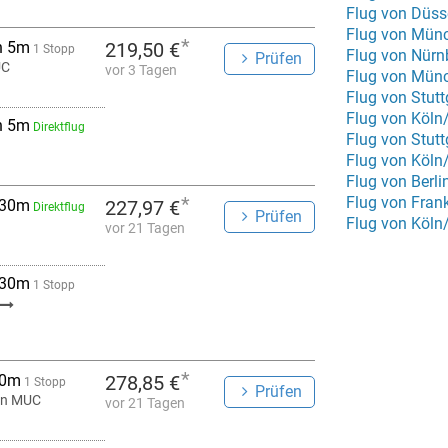
Flug von Düss
Flug von Mün
*
h 5m
219,50 €
1 Stopp
Flug von Nür
Prüfen
UC
vor 3 Tagen
Flug von Mün
Flug von Stut
Flug von Köln
h 5m
Direktflug
Flug von Stut
Flug von Köln
Flug von Berl
*
Flug von Fran
 30m
227,97 €
Direktflug
Prüfen
Flug von Köln
vor 21 Tagen
 30m
1 Stopp
*
 0m
278,85 €
1 Stopp
Prüfen
n MUC
vor 21 Tagen