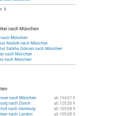
n
ürkei nach München
r nach München
nbul Atatürk nach München
nbul Sabiha Gökcen nach München
eri nach München
ara nach München
uten
nover nach München
ab 164,07 €
urg nach Zürich
ab 120,50 €
kfurt nach Hamburg
ab 105,68 €
chen nach London
ab 109,00 €