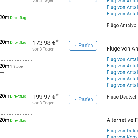
vor 3 Tagen
Flug von Anta
Flug von Anta
Flug von Anta
 20m
Direktflug
Flüge Antalya
*
 20m
173,98 €
Direktflug
Prüfen
Flüge von An
vor 3 Tagen
Flug von Anta
Flug von Anta
 20m
1 Stopp
Flug von Anta
Flug von Antal
Flug von Anta
*
 20m
199,97 €
Flüge Deutsch
Direktflug
Prüfen
vor 3 Tagen
Alternative
 20m
Direktflug
Flug von Dal
Flug von Kon