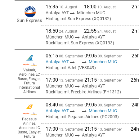
15:35
18:00
2h
10. August
10. August
Antalya AYT
München MUC
Hinflug mit Sun Express (XQ0132)
Sun Express
18:50
22:55
2h
24. August
24. August
München MUC
Antalya AYT
Rückflug mit Sun Express (XQ0133)
06:15
09:05
26
08. September
09. September
Antalya AYT
...
München MUC
Hinflug mit AJet (VF3049)
Valuair,
Aerolinea LC
Busre, Easyjet,
17:00
21:15
26h
13. September
13. September
Futura
München MUC
Antalya AYT
International
Rückflug mit Freebird Airlines (FH1312)
Airlines
08:40
09:05
24
08. September
09. September
Antalya AYT
...
München MUC
Hinflug mit Pegasus Airlines (PC2003)
Pegasus
Airlines,
Aerolinea LC
17:00
21:15
24h
13. September
13. September
Busre, Easyjet,
München MUC
Antalya AYT
Futura