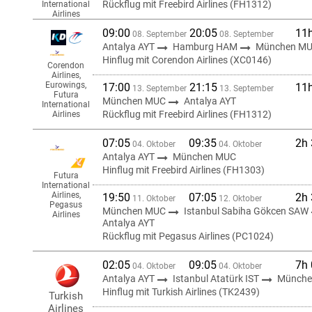
Rückflug mit Freebird Airlines (FH1312)
International
Airlines
09:00
20:05
11
08. September
08. September
Antalya AYT
Hamburg HAM
München M
Hinflug mit Corendon Airlines (XC0146)
Corendon
Airlines,
Eurowings,
17:00
21:15
11
13. September
13. September
Futura
München MUC
Antalya AYT
International
Rückflug mit Freebird Airlines (FH1312)
Airlines
07:05
09:35
2h
04. Oktober
04. Oktober
Antalya AYT
München MUC
Hinflug mit Freebird Airlines (FH1303)
Futura
International
Airlines,
19:50
07:05
2h
11. Oktober
12. Oktober
Pegasus
München MUC
Istanbul Sabiha Gökcen SAW
Airlines
Antalya AYT
Rückflug mit Pegasus Airlines (PC1024)
02:05
09:05
7h
04. Oktober
04. Oktober
Antalya AYT
Istanbul Atatürk IST
Münche
Hinflug mit Turkish Airlines (TK2439)
Turkish
Airlines