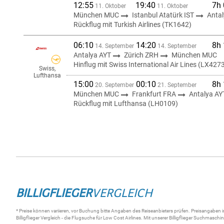
12:55
19:40
7h
11. Oktober
11. Oktober
München MUC
Istanbul Atatürk IST
Anta
Rückflug mit Turkish Airlines (TK1642)
06:10
14:20
8h
14. September
14. September
Antalya AYT
Zürich ZRH
München MUC
Hinflug mit Swiss International Air Lines (LX427
Swiss,
Lufthansa
15:00
00:10
8h
20. September
21. September
München MUC
Frankfurt FRA
Antalya AY
Rückflug mit Lufthansa (LH0109)
BILLIGFLIEGER
VERGLEICH
* Preise können variieren, vor Buchung bitte Angaben des Reiseanbieters prüfen. Preisangaben i
Billigflieger
Vergleich - die
Flugsuche
für Low Cost Airlines. Mit unserer
Billigflieger Suchmaschi