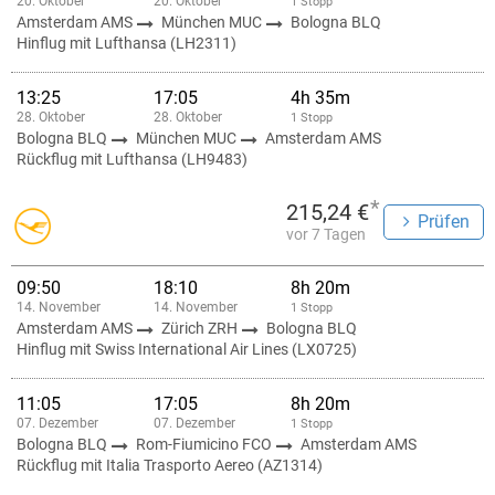
20. Oktober
20. Oktober
1 Stopp
Amsterdam AMS
München MUC
Bologna BLQ
Hinflug mit Lufthansa (LH2311)
13:25
17:05
4h 35m
28. Oktober
28. Oktober
1 Stopp
Bologna BLQ
München MUC
Amsterdam AMS
Rückflug mit Lufthansa (LH9483)
*
215,24 €
Prüfen
vor 7 Tagen
09:50
18:10
8h 20m
14. November
14. November
1 Stopp
Amsterdam AMS
Zürich ZRH
Bologna BLQ
Hinflug mit Swiss International Air Lines (LX0725)
11:05
17:05
8h 20m
07. Dezember
07. Dezember
1 Stopp
Bologna BLQ
Rom-Fiumicino FCO
Amsterdam AMS
Rückflug mit Italia Trasporto Aereo (AZ1314)