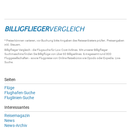
BILLIGFLIEGER
VERGLEICH
* Preise können variieren, vor Buchung bitte Angaben des Reiseanbieters prüfen. Preisangaben
inkl. Steuern.
Billigflieger
Vergleich - die
Flugsuche
für Low Cost Airlines. Mit unserer
Billigflieger
Suchmaschine
finden Sie
Billigflüge
von über 60
Billigairlines
. & insgesamt rund 800
Fluggesellschaften - sowie Flugpreise von Online Reisebüros wie Opodo oder Expedia.
Live-
Suche
.
Seiten
Flüge
Flughafen-Suche
Fluglinien-Suche
Interessantes
Reisemagazin
News
News-Archiv