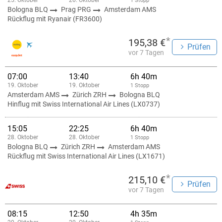
25. Oktober
26. Oktober
1 Stopp
Bologna BLQ
Prag PRG
Amsterdam AMS
Rückflug mit Ryanair (FR3600)
*
195,38 €
Prüfen
vor 7 Tagen
07:00
13:40
6h 40m
19. Oktober
19. Oktober
1 Stopp
Amsterdam AMS
Zürich ZRH
Bologna BLQ
Hinflug mit Swiss International Air Lines (LX0737)
15:05
22:25
6h 40m
28. Oktober
28. Oktober
1 Stopp
Bologna BLQ
Zürich ZRH
Amsterdam AMS
Rückflug mit Swiss International Air Lines (LX1671)
*
215,10 €
Prüfen
vor 7 Tagen
08:15
12:50
4h 35m