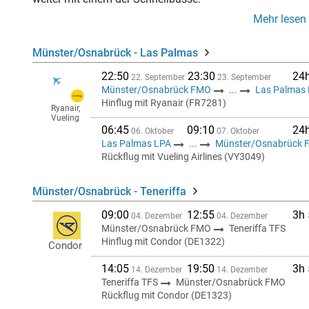
Mehr lesen
Münster/Osnabrück - Las Palmas
22:50
23:30
24
22. September
23. September
Münster/Osnabrück FMO
...
Las Palmas
Hinflug mit Ryanair (FR7281)
Ryanair,
Vueling
06:45
09:10
24
06. Oktober
07. Oktober
Las Palmas LPA
...
Münster/Osnabrück
Rückflug mit Vueling Airlines (VY3049)
Münster/Osnabrück - Teneriffa
09:00
12:55
3h
04. Dezember
04. Dezember
Münster/Osnabrück FMO
Teneriffa TFS
Hinflug mit Condor (DE1322)
Condor
14:05
19:50
3h
14. Dezember
14. Dezember
Teneriffa TFS
Münster/Osnabrück FMO
Rückflug mit Condor (DE1323)