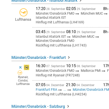
Münster/Osnabrück - Istanbul Atatürk
17:20
02:05
8h
28. September
29. September
Münster/Osnabrück FMO
München MUC
Istanbul Atatürk IST
Lufthansa
Hinflug mit Lufthansa (LH4169)
03:45
08:10
8h
29. September
29. September
Istanbul Atatürk IST
München MUC
Münster/Osnabrück FMO
Rückflug mit Lufthansa (LH1743)
Münster/Osnabrück - Frankfurt
16:30
10:15
17
07. September
08. September
Münster/Osnabrück FMO
Mallorca PMI
F
Hinflug mit Ryanair (FR7248)
Ryanair,
Condor,
Lufthansa
07:05
21:30
17
04. Dezember
04. Dezember
Frankfurt FRA
...
Münster/Osnabrück F
Rückflug mit Lufthansa (LH4234)
Münster/Osnabrück - Salzburg