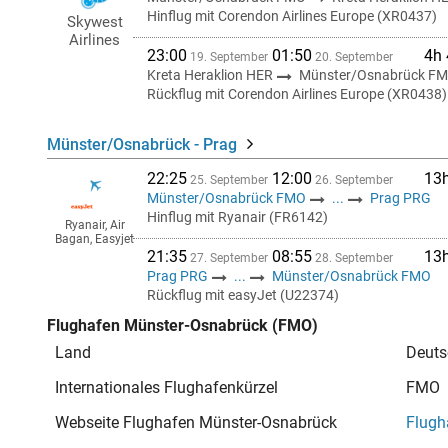
Hinflug mit Corendon Airlines Europe (XR0437)
Skywest
Airlines
23:00
01:50
4h
19. September
20. September
Kreta Heraklion HER
Münster/Osnabrück F
Rückflug mit Corendon Airlines Europe (XR0438)
Münster/Osnabrück - Prag
22:25
12:00
13
25. September
26. September
Münster/Osnabrück FMO
...
Prag PRG
Hinflug mit Ryanair (FR6142)
Ryanair, Air
Bagan, Easyjet
21:35
08:55
13
27. September
28. September
Prag PRG
...
Münster/Osnabrück FMO
Rückflug mit easyJet (U22374)
Flughafen Münster-Osnabrück (FMO)
Land
Deuts
Internationales Flughafenkürzel
FMO
Webseite Flughafen Münster-Osnabrück
Flugh