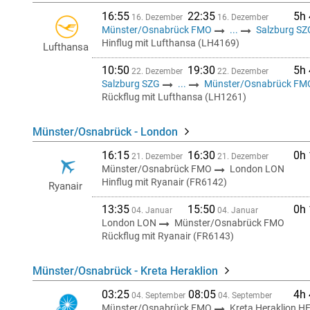
16:55
22:35
5h
16. Dezember
16. Dezember
Münster/Osnabrück FMO
...
Salzburg SZ
Hinflug mit Lufthansa (LH4169)
Lufthansa
10:50
19:30
5h
22. Dezember
22. Dezember
Salzburg SZG
...
Münster/Osnabrück FM
Rückflug mit Lufthansa (LH1261)
Münster/Osnabrück - London
16:15
16:30
0h
21. Dezember
21. Dezember
Münster/Osnabrück FMO
London LON
Hinflug mit Ryanair (FR6142)
Ryanair
13:35
15:50
0h
04. Januar
04. Januar
London LON
Münster/Osnabrück FMO
Rückflug mit Ryanair (FR6143)
Münster/Osnabrück - Kreta Heraklion
03:25
08:05
4h
04. September
04. September
Münster/Osnabrück FMO
Kreta Heraklion H