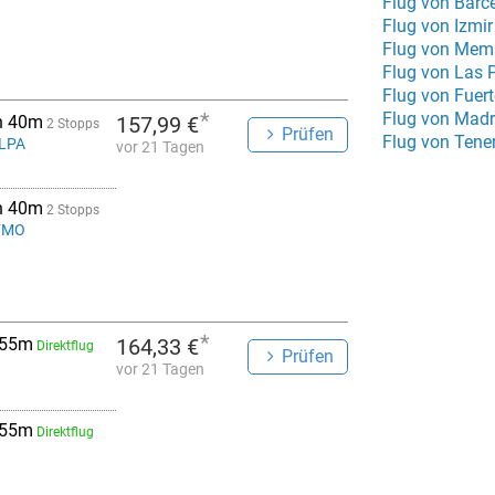
Flug von Izmi
*
Flug von Madr
h 40m
157,99 €
2 Stopps
Prüfen
 LPA
vor 21 Tagen
h 40m
2 Stopps
 FMO
*
 55m
164,33 €
Direktflug
Prüfen
vor 21 Tagen
 55m
Direktflug