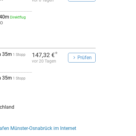
vor 8 Tagen
 40m
Direktflug
MO
*
h 35m
147,32 €
1 Stopp
Prüfen
vor 20 Tagen
h 35m
1 Stopp
chland
afen Münster-Osnabrück im Internet