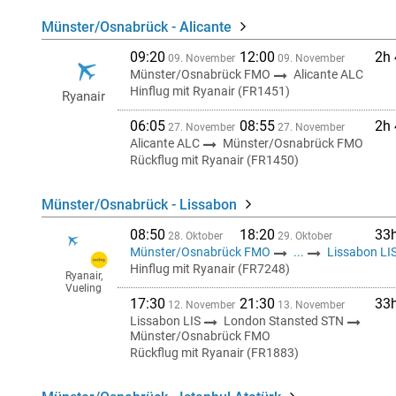
Münster/Osnabrück - Alicante
09:20
12:00
2h
09. November
09. November
Münster/Osnabrück FMO
Alicante ALC
Hinflug mit Ryanair (FR1451)
Ryanair
06:05
08:55
2h
27. November
27. November
Alicante ALC
Münster/Osnabrück FMO
Rückflug mit Ryanair (FR1450)
Münster/Osnabrück - Lissabon
08:50
18:20
33
28. Oktober
29. Oktober
Münster/Osnabrück FMO
...
Lissabon LI
Hinflug mit Ryanair (FR7248)
Ryanair,
Vueling
17:30
21:30
33
12. November
13. November
Lissabon LIS
London Stansted STN
Münster/Osnabrück FMO
Rückflug mit Ryanair (FR1883)