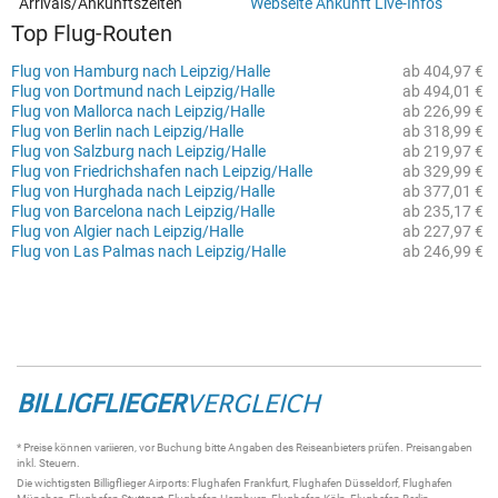
Arrivals/Ankunftszeiten
Webseite Ankunft Live-Infos
Top Flug-Routen
Flug von Hamburg nach Leipzig/Halle
ab 404,97 €
Flug von Dortmund nach Leipzig/Halle
ab 494,01 €
Flug von Mallorca nach Leipzig/Halle
ab 226,99 €
Flug von Berlin nach Leipzig/Halle
ab 318,99 €
Flug von Salzburg nach Leipzig/Halle
ab 219,97 €
Flug von Friedrichshafen nach Leipzig/Halle
ab 329,99 €
Flug von Hurghada nach Leipzig/Halle
ab 377,01 €
Flug von Barcelona nach Leipzig/Halle
ab 235,17 €
Flug von Algier nach Leipzig/Halle
ab 227,97 €
Flug von Las Palmas nach Leipzig/Halle
ab 246,99 €
BILLIGFLIEGER
VERGLEICH
* Preise können variieren, vor Buchung bitte Angaben des Reiseanbieters prüfen. Preisangaben
inkl. Steuern.
Die wichtigsten
Billigflieger
Airports:
Flughafen Frankfurt
,
Flughafen Düsseldorf
,
Flughafen