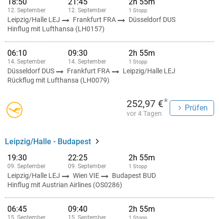
18:50
21:45
2h 55m
12. September
12. September
1 Stopp
Leipzig/Halle LEJ
Frankfurt FRA
Düsseldorf DUS
Hinflug mit Lufthansa (LH0157)
06:10
09:30
2h 55m
14. September
14. September
1 Stopp
Düsseldorf DUS
Frankfurt FRA
Leipzig/Halle LEJ
Rückflug mit Lufthansa (LH0079)
*
252,97 €
Prüfen
vor 4 Tagen
Leipzig/Halle - Budapest
19:30
22:25
2h 55m
09. September
09. September
1 Stopp
Leipzig/Halle LEJ
Wien VIE
Budapest BUD
Hinflug mit Austrian Airlines (OS0286)
06:45
09:40
2h 55m
15. September
15. September
1 Stopp