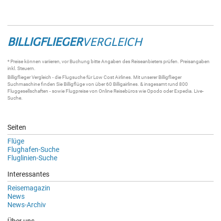
BILLIGFLIEGER
VERGLEICH
* Preise können variieren, vor Buchung bitte Angaben des Reiseanbieters prüfen. Preisangaben
inkl. Steuern.
Billigflieger
Vergleich - die
Flugsuche
für Low Cost Airlines. Mit unserer
Billigflieger
Suchmaschine
finden Sie
Billigflüge
von über 60
Billigairlines
. & insgesamt rund 800
Fluggesellschaften - sowie Flugpreise von Online Reisebüros wie Opodo oder Expedia.
Live-
Suche
.
Seiten
Flüge
Flughafen-Suche
Fluglinien-Suche
Interessantes
Reisemagazin
News
News-Archiv