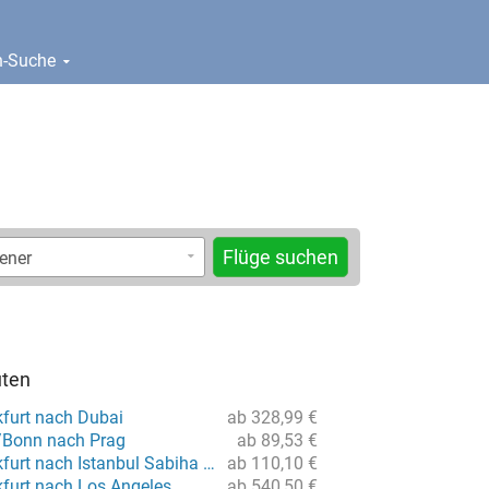
en-Suche
Flüge suchen
uten
kfurt nach Dubai
ab 328,99 €
/Bonn nach Prag
ab 89,53 €
Flug von Frankfurt nach Istanbul Sabiha Gökcen
ab 110,10 €
kfurt nach Los Angeles
ab 540,50 €