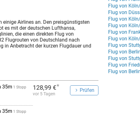
Flug von Köln
Flug von Düss
 einige Airlines an. Den preisgünstigsten
Flug von Köln
bt es mit der deutschen Lufthansa,
Flug von Fran
linien, die einen direkten Flug von
Flug von Köl
 32 Flugrouten von Deutschland nach
Flug von Stut
lug in Anbetracht der kurzen Flugdauer und
Flug von Berli
Flug von Stut
Flug von Frie
Flug von Berl
*
h 35m
128,99 €
1 Stopp
Prüfen
vor 5 Tagen
h 35m
1 Stopp