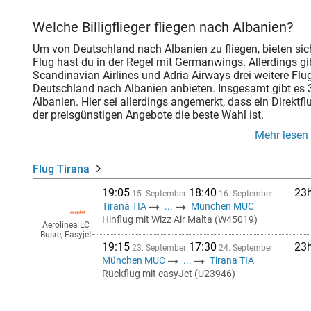
Welche Billigflieger fliegen nach Albanien?
Um von Deutschland nach Albanien zu fliegen, bieten sich
Flug hast du in der Regel mit Germanwings. Allerdings gi
Scandinavian Airlines und Adria Airways drei weitere Flug
Deutschland nach Albanien anbieten. Insgesamt gibt es
Albanien. Hier sei allerdings angemerkt, dass ein Direktf
der preisgünstigen Angebote die beste Wahl ist.
Mehr lesen
Flug Tirana
19:05
18:40
23
15. September
16. September
Tirana TIA
...
München MUC
Hinflug mit Wizz Air Malta (W45019)
Aerolinea LC
Busre, Easyjet
19:15
17:30
23
23. September
24. September
München MUC
...
Tirana TIA
Rückflug mit easyJet (U23946)