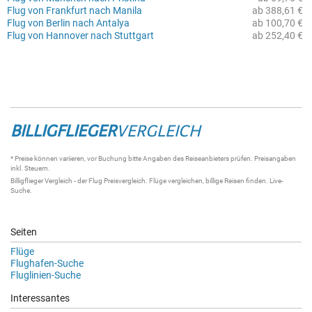
Flug von Frankfurt nach Manila
ab 388,61 €
Flug von Berlin nach Antalya
ab 100,70 €
Flug von Hannover nach Stuttgart
ab 252,40 €
BILLIGFLIEGER
VERGLEICH
* Preise können variieren, vor Buchung bitte Angaben des Reiseanbieters prüfen. Preisangaben
inkl. Steuern.
Billigflieger Vergleich
- der
Flug Preisvergleich
.
Flüge vergleichen
, billige
Reisen
finden.
Live-
Suche
.
Seiten
Flüge
Flughafen-Suche
Fluglinien-Suche
Interessantes