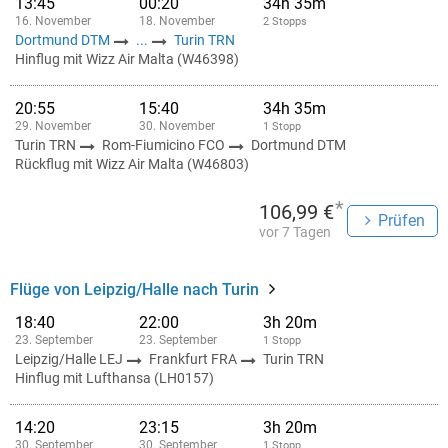
13:45
00:20
34h 35m
16. November
18. November
2 Stopps
Dortmund DTM
...
Turin TRN
Hinflug mit Wizz Air Malta (W46398)
20:55
15:40
34h 35m
29. November
30. November
1 Stopp
Turin TRN
Rom-Fiumicino FCO
Dortmund DTM
Rückflug mit Wizz Air Malta (W46803)
*
106,99 €
Prüfen
vor 7 Tagen
Flüge von Leipzig/Halle nach Turin
18:40
22:00
3h 20m
23. September
23. September
1 Stopp
Leipzig/Halle LEJ
Frankfurt FRA
Turin TRN
Hinflug mit Lufthansa (LH0157)
14:20
23:15
3h 20m
30. September
30. September
1 Stopp