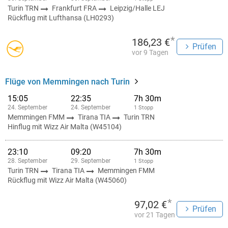
Turin TRN
Frankfurt FRA
Leipzig/Halle LEJ
Rückflug mit Lufthansa (LH0293)
*
186,23 €
Prüfen
vor 9 Tagen
Flüge von Memmingen nach Turin
15:05
22:35
7h 30m
24. September
24. September
1 Stopp
Memmingen FMM
Tirana TIA
Turin TRN
Hinflug mit Wizz Air Malta (W45104)
23:10
09:20
7h 30m
28. September
29. September
1 Stopp
Turin TRN
Tirana TIA
Memmingen FMM
Rückflug mit Wizz Air Malta (W45060)
*
97,02 €
Prüfen
vor 21 Tagen