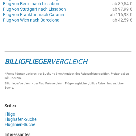
Flug von Berlin nach Lissabon
ab 89,54 €
Flug von Stuttgart nach Lissabon
ab 97,99 €
Flug von Frankfurt nach Catania
ab 116,98 €
Flug von Wien nach Barcelona
ab 42,59 €
BILLIGFLIEGER
VERGLEICH
* Preise können variieren, vor Buchung bitte Angaben des Reiseanbieters prüfen. Preisangaben
inkl. Steuern.
Billigflieger Vergleich
- der
Flug Preisvergleich
.
Flüge vergleichen
, billige
Reisen
finden.
Live-
Suche
.
Seiten
Flüge
Flughafen-Suche
Fluglinien-Suche
Interessantes