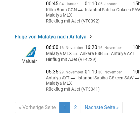
00:45
01:10
15
04. Januar
05. Januar
Köln/Bonn CGN
Istanbul Sabiha Gökcen SA
Malatya MLX
Rückflug mit AJet (VF0092)
Flüge von Malatya nach Antalya
06:00
16:20
10
16. November
16. November
Malatya MLX
Ankara ESB
Antalya AYT
Hinflug mit AJet (VF4229)
Valuair
05:35
01:10
10
29. November
30. November
Antalya AYT
Istanbul Sabiha Gökcen SAW
Malatya MLX
Rückflug mit AJet (VF3041)
« Vorherige Seite
1
2
Nächste Seite »