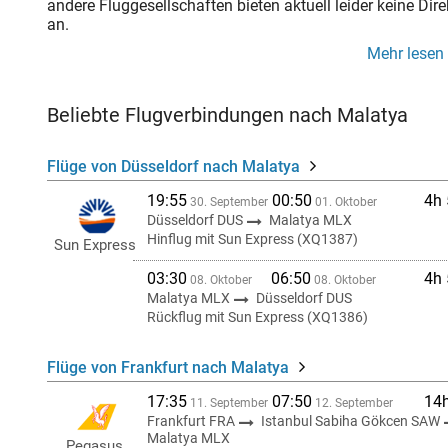
andere Fluggesellschaften bieten aktuell leider keine Di
an.
Mehr lesen
Beliebte Flugverbindungen nach Malatya
Flüge von Düsseldorf nach Malatya
19:55
00:50
4h
30. September
01. Oktober
Düsseldorf DUS
Malatya MLX
Hinflug mit Sun Express (XQ1387)
Sun Express
03:30
06:50
4h
08. Oktober
08. Oktober
Malatya MLX
Düsseldorf DUS
Rückflug mit Sun Express (XQ1386)
Flüge von Frankfurt nach Malatya
17:35
07:50
14
11. September
12. September
Frankfurt FRA
Istanbul Sabiha Gökcen SAW
Malatya MLX
Pegasus