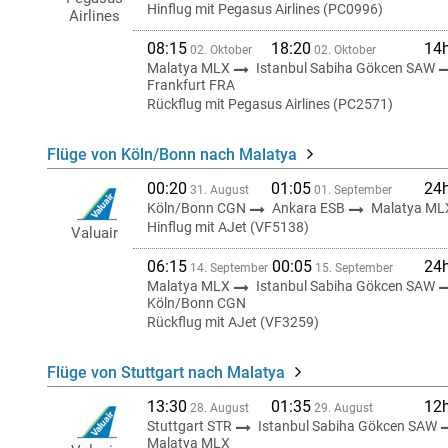
Hinflug mit Pegasus Airlines (PC0996)
Airlines
08:15
18:20
14
02. Oktober
02. Oktober
Malatya MLX
Istanbul Sabiha Gökcen SAW
Frankfurt FRA
Rückflug mit Pegasus Airlines (PC2571)
Flüge von Köln/Bonn nach Malatya
00:20
01:05
24
31. August
01. September
Köln/Bonn CGN
Ankara ESB
Malatya ML
Hinflug mit AJet (VF5138)
Valuair
06:15
00:05
24
14. September
15. September
Malatya MLX
Istanbul Sabiha Gökcen SAW
Köln/Bonn CGN
Rückflug mit AJet (VF3259)
Flüge von Stuttgart nach Malatya
13:30
01:35
12
28. August
29. August
Stuttgart STR
Istanbul Sabiha Gökcen SAW
Malatya MLX