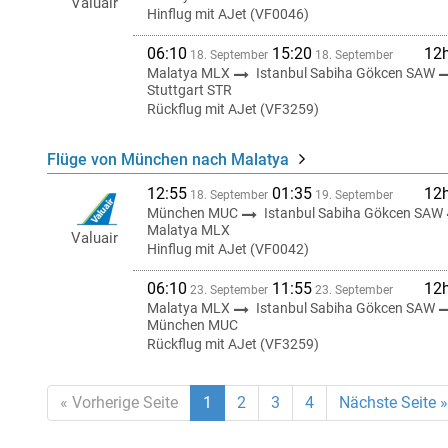
Valuair
Hinflug mit AJet (VF0046)
06:10
15:20
12
18. September
18. September
Malatya MLX
Istanbul Sabiha Gökcen SAW
Stuttgart STR
Rückflug mit AJet (VF3259)
Flüge von München nach Malatya
12:55
01:35
12
18. September
19. September
München MUC
Istanbul Sabiha Gökcen SAW
Malatya MLX
Valuair
Hinflug mit AJet (VF0042)
06:10
11:55
12
23. September
23. September
Malatya MLX
Istanbul Sabiha Gökcen SAW
München MUC
Rückflug mit AJet (VF3259)
« Vorherige Seite
1
2
3
4
Nächste Seite »