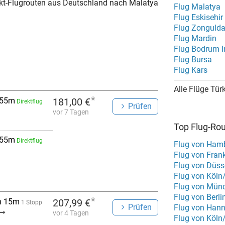
rekt-Flugrouten aus Deutschland nach Malatya
Flug Malatya
Flug Eskisehir
Flug Zonguld
Flug Mardin
Flug Bodrum I
Flug Bursa
Flug Kars
Alle Flüge Tür
*
 55m
181,00 €
Direktflug
Prüfen
vor 7 Tagen
Top Flug-Ro
 55m
Direktflug
Flug von Hamb
Flug von Fran
Flug von Düss
Flug von Köln
Flug von Mün
Flug von Berl
*
h 15m
207,99 €
1 Stopp
Prüfen
Flug von Hann
vor 4 Tagen
Flug von Köln