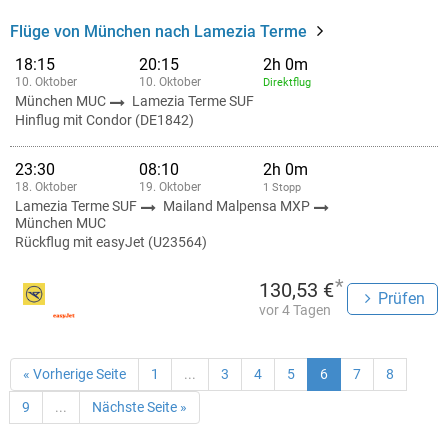
Flüge von München nach Lamezia Terme
18:15
20:15
2h 0m
10. Oktober
10. Oktober
Direktflug
München MUC
Lamezia Terme SUF
Hinflug mit Condor (DE1842)
23:30
08:10
2h 0m
18. Oktober
19. Oktober
1 Stopp
Lamezia Terme SUF
Mailand Malpensa MXP
München MUC
Rückflug mit easyJet (U23564)
*
130,53 €
Prüfen
vor 4 Tagen
« Vorherige Seite
1
...
3
4
5
6
7
8
9
...
Nächste Seite »