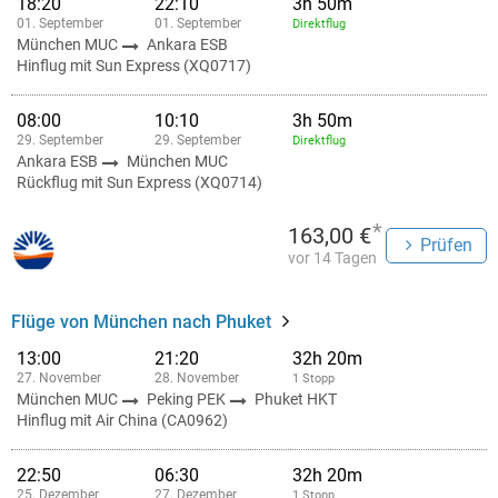
18:20
22:10
3h 50m
01. September
01. September
Direktflug
München MUC
Ankara ESB
Hinflug mit Sun Express (XQ0717)
08:00
10:10
3h 50m
29. September
29. September
Direktflug
Ankara ESB
München MUC
Rückflug mit Sun Express (XQ0714)
*
163,00 €
Prüfen
vor 14 Tagen
Flüge von München nach Phuket
13:00
21:20
32h 20m
27. November
28. November
1 Stopp
München MUC
Peking PEK
Phuket HKT
Hinflug mit Air China (CA0962)
22:50
06:30
32h 20m
25. Dezember
27. Dezember
1 Stopp