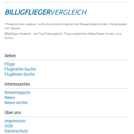
BILLIGFLIEGER
VERGLEICH
* Preise können variieren, vor Buchung bitte Angaben des Reiseanbieters prüfen. Preisangaben
inkl. Steuern.
Billigflieger Vergleich
- der
Flug Preisvergleich
.
Flüge vergleichen
, billige
Reisen
finden.
Live-
Suche
.
Seiten
Flüge
Flughafen-Suche
Fluglinien-Suche
Interessantes
Reisemagazin
News
News-Archiv
Über uns
Impressum
AGB
Datenschutz