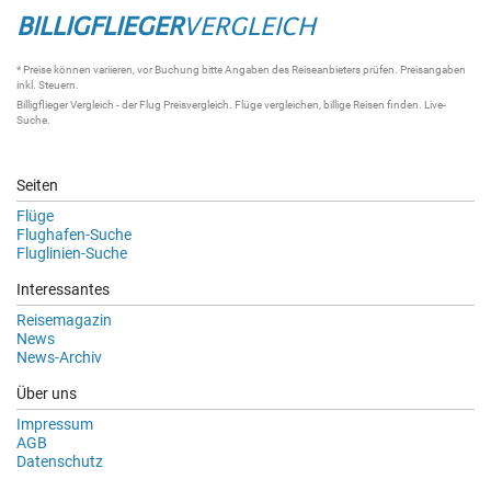
BILLIGFLIEGER
VERGLEICH
* Preise können variieren, vor Buchung bitte Angaben des Reiseanbieters prüfen. Preisangaben
inkl. Steuern.
Billigflieger Vergleich
- der
Flug Preisvergleich
.
Flüge vergleichen
, billige
Reisen
finden.
Live-
Suche
.
Seiten
Flüge
Flughafen-Suche
Fluglinien-Suche
Interessantes
Reisemagazin
News
News-Archiv
Über uns
Impressum
AGB
Datenschutz