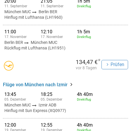
20:00
21:05
1h 5m
11. September
11. September
Direktflug
München MUC
Berlin BER
Hinflug mit Lufthansa (LH1960)
11:00
12:10
1h 5m
17. November
17. November
Direktflug
Berlin BER
München MUC
Rückflug mit Lufthansa (LH1951)
*
134,47 €
Prüfen
vor 8 Tagen
Flüge von München nach Izmir
13:45
18:25
4h 40m
05. Dezember
05. Dezember
Direktflug
München MUC
Izmir ADB
Hinflug mit Sun Express (XQ0977)
12:00
12:55
4h 40m
19. Dezember
19. Dezember
Direktflug