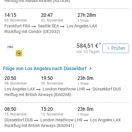
Hinflug mit Alaska Airlines (AS1456)
14:15
20:47
27h 28m
03. November
03. November
1 Stopp
Frankfurt FRA
Seattle SEA
Los Angeles LAX
Rückflug mit Condor (DE2032)
*
584,51 €
Prüfen
vor 10 Tagen
Flüge von Los Angeles nach Düsseldorf
20:50
19:50
23h 0m
08. November
09. November
1 Stopp
Los Angeles LAX
London Heathrow LHR
Düsseldorf DUS
Hinflug mit British Airways (BA0268)
08:50
15:20
23h 0m
15. November
15. November
1 Stopp
Düsseldorf DUS
London Heathrow LHR
Los Angeles LAX
Rückflug mit British Airways (BA0941)