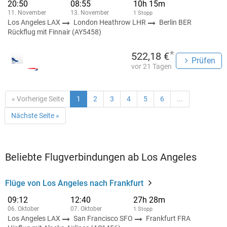
20:50
08:55
10h 15m
11. November
13. November
1 Stopp
Los Angeles LAX
London Heathrow LHR
Berlin BER
Rückflug mit Finnair (AY5458)
*
522,18 €
Prüfen
vor 21 Tagen
« Vorherige Seite
1
2
3
4
5
6
...
Nächste Seite »
Beliebte Flugverbindungen ab Los Angeles
Flüge von Los Angeles nach Frankfurt
09:12
12:40
27h 28m
06. Oktober
07. Oktober
1 Stopp
Los Angeles LAX
San Francisco SFO
Frankfurt FRA