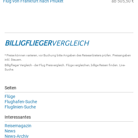
Flug von Frankfurt nach Phuket
ab 505,50 €
BILLIGFLIEGER
VERGLEICH
* Preise können variieren, vor Buchung bitte Angaben des Reiseanbieters prüfen. Preisangaben
inkl. Steuern.
Billigflieger Vergleich
- der
Flug Preisvergleich
.
Flüge vergleichen
, billige
Reisen
finden.
Live-
Suche
.
Seiten
Flüge
Flughafen-Suche
Fluglinien-Suche
Interessantes
Reisemagazin
News
News-Archiv