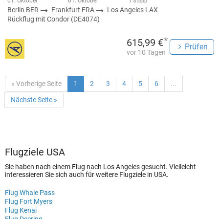
01. Oktober
01. Oktober
1 Stopp
Berlin BER
Frankfurt FRA
Los Angeles LAX
Rückflug mit Condor (DE4074)
*
615,99 €
Prüfen
vor 10 Tagen
« Vorherige Seite
1
2
3
4
5
6
...
Nächste Seite »
Flugziele USA
Sie haben nach einem Flug nach Los Angeles gesucht. Vielleicht
interessieren Sie sich auch für weitere Flugziele in USA.
Flug Whale Pass
Flug Fort Myers
Flug Kenai