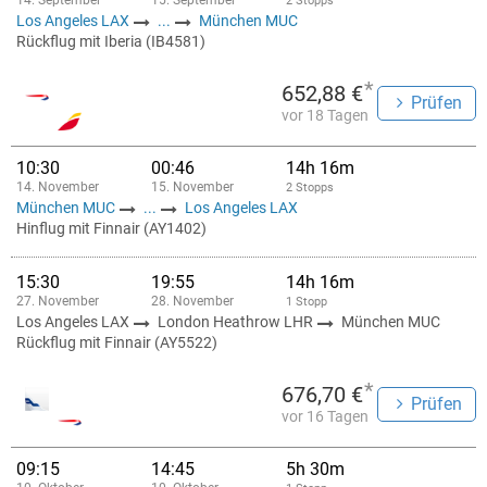
14. September
15. September
2 Stopps
Los Angeles LAX
...
München MUC
Rückflug mit Iberia (IB4581)
*
652,88 €
Prüfen
vor 18 Tagen
10:30
00:46
14h 16m
14. November
15. November
2 Stopps
München MUC
...
Los Angeles LAX
Hinflug mit Finnair (AY1402)
15:30
19:55
14h 16m
27. November
28. November
1 Stopp
Los Angeles LAX
London Heathrow LHR
München MUC
Rückflug mit Finnair (AY5522)
*
676,70 €
Prüfen
vor 16 Tagen
09:15
14:45
5h 30m