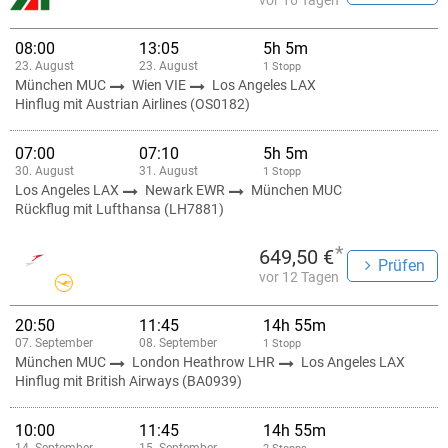
vor 16 Tagen
08:00
13:05
5h 5m
23. August
23. August
1 Stopp
München MUC
Wien VIE
Los Angeles LAX
Hinflug mit Austrian Airlines (OS0182)
07:00
07:10
5h 5m
30. August
31. August
1 Stopp
Los Angeles LAX
Newark EWR
München MUC
Rückflug mit Lufthansa (LH7881)
*
649,50 €
Prüfen
vor 12 Tagen
20:50
11:45
14h 55m
07. September
08. September
1 Stopp
München MUC
London Heathrow LHR
Los Angeles LAX
Hinflug mit British Airways (BA0939)
10:00
11:45
14h 55m