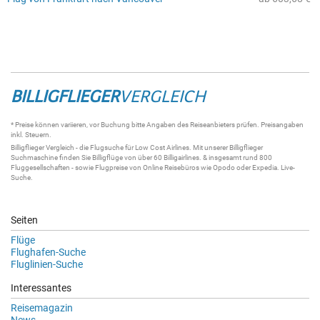
BILLIGFLIEGER
VERGLEICH
* Preise können variieren, vor Buchung bitte Angaben des Reiseanbieters prüfen. Preisangaben
inkl. Steuern.
Billigflieger
Vergleich - die
Flugsuche
für Low Cost Airlines. Mit unserer
Billigflieger
Suchmaschine
finden Sie
Billigflüge
von über 60
Billigairlines
. & insgesamt rund 800
Fluggesellschaften - sowie Flugpreise von Online Reisebüros wie Opodo oder Expedia.
Live-
Suche
.
Seiten
Flüge
Flughafen-Suche
Fluglinien-Suche
Interessantes
Reisemagazin