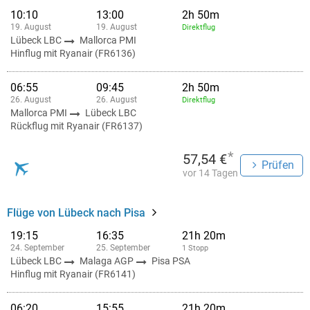
10:10
13:00
2h 50m
19. August
19. August
Direktflug
Lübeck LBC
Mallorca PMI
Hinflug mit Ryanair (FR6136)
06:55
09:45
2h 50m
26. August
26. August
Direktflug
Mallorca PMI
Lübeck LBC
Rückflug mit Ryanair (FR6137)
*
57,54 €
Prüfen
vor 14 Tagen
Flüge von Lübeck nach Pisa
19:15
16:35
21h 20m
24. September
25. September
1 Stopp
Lübeck LBC
Malaga AGP
Pisa PSA
Hinflug mit Ryanair (FR6141)
06:20
15:55
21h 20m