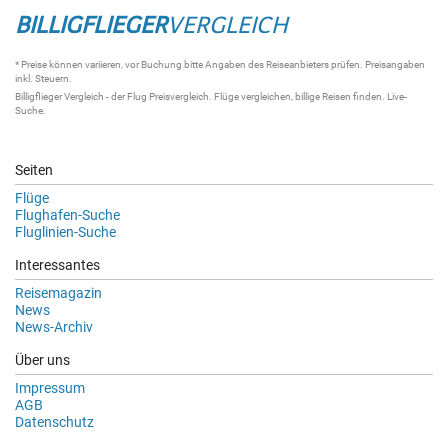
BILLIGFLIEGER
VERGLEICH
* Preise können variieren, vor Buchung bitte Angaben des Reiseanbieters prüfen. Preisangaben
inkl. Steuern.
Billigflieger Vergleich
- der
Flug Preisvergleich
.
Flüge vergleichen
, billige
Reisen
finden.
Live-
Suche
.
Seiten
Flüge
Flughafen-Suche
Fluglinien-Suche
Interessantes
Reisemagazin
News
News-Archiv
Über uns
Impressum
AGB
Datenschutz