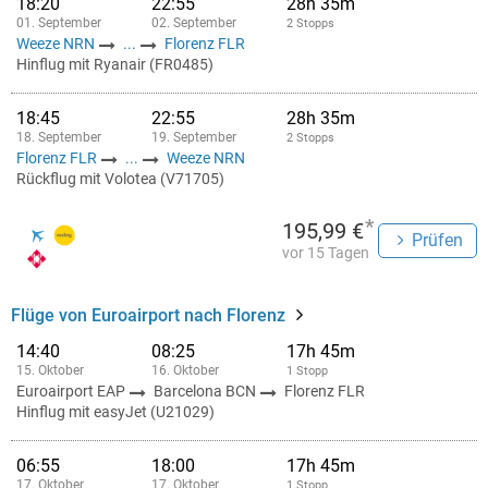
18:20
22:55
28h 35m
01. September
02. September
2 Stopps
Weeze NRN
...
Florenz FLR
Hinflug mit Ryanair (FR0485)
18:45
22:55
28h 35m
18. September
19. September
2 Stopps
Florenz FLR
...
Weeze NRN
Rückflug mit Volotea (V71705)
*
195,99 €
Prüfen
vor 15 Tagen
Flüge von Euroairport nach Florenz
14:40
08:25
17h 45m
15. Oktober
16. Oktober
1 Stopp
Euroairport EAP
Barcelona BCN
Florenz FLR
Hinflug mit easyJet (U21029)
06:55
18:00
17h 45m
17. Oktober
17. Oktober
1 Stopp