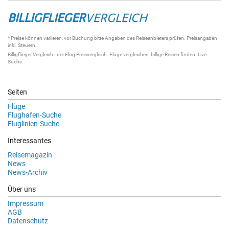
BILLIGFLIEGER
VERGLEICH
* Preise können variieren, vor Buchung bitte Angaben des Reiseanbieters prüfen. Preisangaben
inkl. Steuern.
Billigflieger Vergleich
- der
Flug Preisvergleich
.
Flüge vergleichen
, billige
Reisen
finden.
Live-
Suche
.
Seiten
Flüge
Flughafen-Suche
Fluglinien-Suche
Interessantes
Reisemagazin
News
News-Archiv
Über uns
Impressum
AGB
Datenschutz