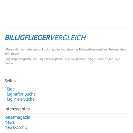
BILLIGFLIEGER
VERGLEICH
* Preise können variieren, vor Buchung bitte Angaben des Reiseanbieters prüfen. Preisangaben
inkl. Steuern.
Billigflieger Vergleich
- der
Flug Preisvergleich
.
Flüge vergleichen
, billige
Reisen
finden.
Live-
Suche
.
Seiten
Flüge
Flughafen-Suche
Fluglinien-Suche
Interessantes
Reisemagazin
News
News-Archiv