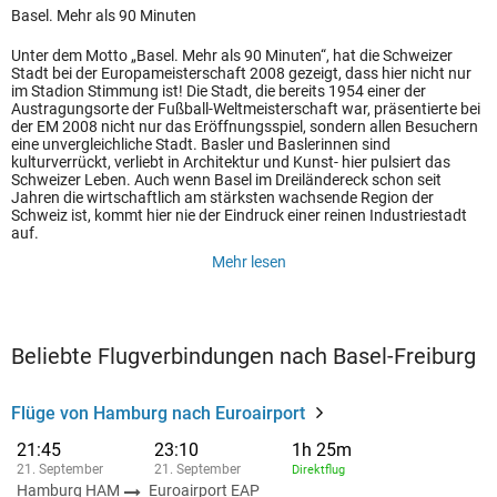
Basel. Mehr als 90 Minuten
Unter dem Motto „Basel. Mehr als 90 Minuten“, hat die Schweizer
Stadt bei der Europameisterschaft 2008 gezeigt, dass hier nicht nur
im Stadion Stimmung ist! Die Stadt, die bereits 1954 einer der
Austragungsorte der Fußball-Weltmeisterschaft war, präsentierte bei
der EM 2008 nicht nur das Eröffnungsspiel, sondern allen Besuchern
eine unvergleichliche Stadt. Basler und Baslerinnen sind
kulturverrückt, verliebt in Architektur und Kunst- hier pulsiert das
Schweizer Leben. Auch wenn Basel im Dreiländereck schon seit
Jahren die wirtschaftlich am stärksten wachsende Region der
Schweiz ist, kommt hier nie der Eindruck einer reinen Industriestadt
auf.
Mehr lesen
Beliebte Flugverbindungen nach Basel-Freiburg
Flüge von Hamburg nach Euroairport
21:45
23:10
1h 25m
21. September
21. September
Direktflug
Hamburg HAM
Euroairport EAP