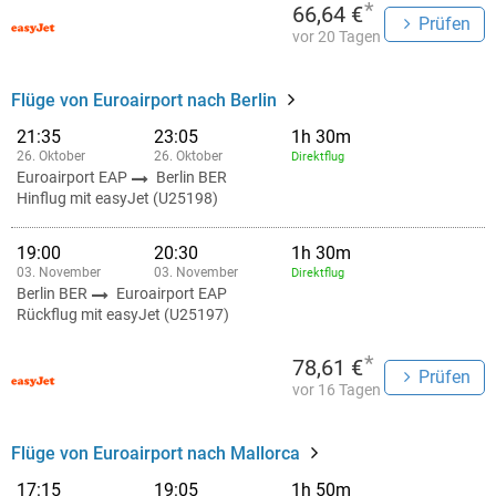
*
66,64 €
Prüfen
vor 20 Tagen
Flüge von Euroairport nach Berlin
21:35
23:05
1h 30m
26. Oktober
26. Oktober
Direktflug
Euroairport EAP
Berlin BER
Hinflug mit easyJet (U25198)
19:00
20:30
1h 30m
03. November
03. November
Direktflug
Berlin BER
Euroairport EAP
Rückflug mit easyJet (U25197)
*
78,61 €
Prüfen
vor 16 Tagen
Flüge von Euroairport nach Mallorca
17:15
19:05
1h 50m