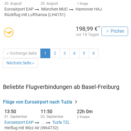
20. August
20. August
1 Stopp
Euroairport EAP
München MUC
Hannover HAJ
Rückflug mit Lufthansa (LH4151)
*
198,99 €
Prüfen
vor 18 Tagen
« Vorherige Seite
1
2
3
4
5
6
Nächste Seite »
Beliebte Flugverbindungen ab Basel-Freiburg
Flüge von Euroairport nach Tuzla
13:50
11:50
22h 0m
01. September
02. September
2 Stopps
Euroairport EAP
...
Tuzla TZL
Hinflug mit Wizz Air (W64732)