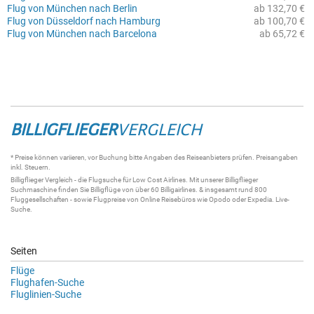
Flug von München nach Berlin
ab 132,70 €
Flug von Düsseldorf nach Hamburg
ab 100,70 €
Flug von München nach Barcelona
ab 65,72 €
BILLIGFLIEGER
VERGLEICH
* Preise können variieren, vor Buchung bitte Angaben des Reiseanbieters prüfen. Preisangaben
inkl. Steuern.
Billigflieger
Vergleich - die
Flugsuche
für Low Cost Airlines. Mit unserer
Billigflieger
Suchmaschine
finden Sie
Billigflüge
von über 60
Billigairlines
. & insgesamt rund 800
Fluggesellschaften - sowie Flugpreise von Online Reisebüros wie Opodo oder Expedia.
Live-
Suche
.
Seiten
Flüge
Flughafen-Suche
Fluglinien-Suche