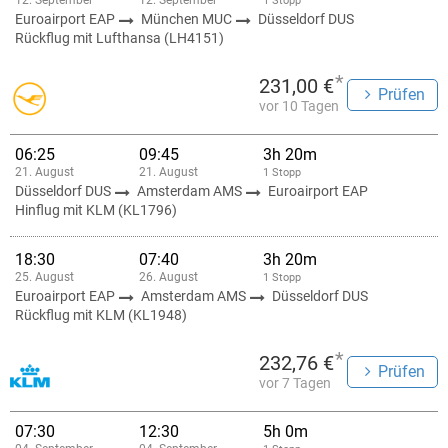
12. September
12. September
1 Stopp
Euroairport EAP
München MUC
Düsseldorf DUS
Rückflug mit Lufthansa (LH4151)
*
231,00 €
Prüfen
vor 10 Tagen
06:25
09:45
3h 20m
21. August
21. August
1 Stopp
Düsseldorf DUS
Amsterdam AMS
Euroairport EAP
Hinflug mit KLM (KL1796)
18:30
07:40
3h 20m
25. August
26. August
1 Stopp
Euroairport EAP
Amsterdam AMS
Düsseldorf DUS
Rückflug mit KLM (KL1948)
*
232,76 €
Prüfen
vor 7 Tagen
07:30
12:30
5h 0m