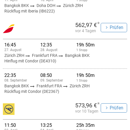
17. April
18. April
1 Stopp
Bangkok BKK
Doha DOH
Zürich ZRH
Rückflug mit Iberia (IB6222)
*
562,97 €
Prüfen
vor 4 Tagen
16:45
12:35
19h 50m
27. August
28. August
1 Stopp
Zürich ZRH
Frankfurt FRA
Bangkok BKK
Hinflug mit Condor (DE4310)
22:35
08:50
19h 50m
08. September
09. September
1 Stopp
Bangkok BKK
Frankfurt FRA
Zürich ZRH
Rückflug mit Condor (DE2367)
*
573,96 €
Prüfen
vor 10 Tagen
11:50
13:25
25h 35m