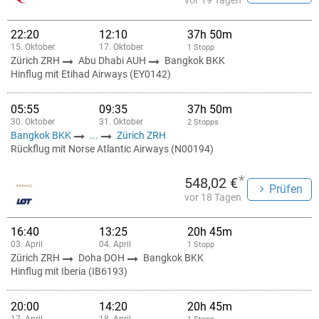
vor 19 Tagen
22:20
12:10
37h 50m
15. Oktober
17. Oktober
1 Stopp
Zürich ZRH
Abu Dhabi AUH
Bangkok BKK
Hinflug mit Etihad Airways (EY0142)
05:55
09:35
37h 50m
30. Oktober
31. Oktober
2 Stopps
Bangkok BKK
...
Zürich ZRH
Rückflug mit Norse Atlantic Airways (N00194)
*
548,02 €
Prüfen
vor 18 Tagen
16:40
13:25
20h 45m
03. April
04. April
1 Stopp
Zürich ZRH
Doha DOH
Bangkok BKK
Hinflug mit Iberia (IB6193)
20:00
14:20
20h 45m