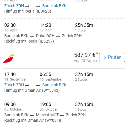
03. April
04. April
2 Stopps
Zürich ZRH
...
Bangkok BKK
Hinflug mit Iberia (IB0628)
02:30
14:20
25h 35m
17. April
17. April
1 Stopp
Bangkok BKK
Doha DOH
Zürich ZRH
Rückflug mit Iberia (IB6257)
*
587,97 €
Prüfen
vor 23 Tagen
17:40
06:55
37h 15m
14. September
16. September
2 Stopps
Zürich ZRH
...
Bangkok BKK
Hinflug mit Oman Air (WY5843)
09:00
19:05
37h 15m
05. Oktober
05. Oktober
1 Stopp
Bangkok BKK
Muscat MCT
Zürich ZRH
Rückflug mit Oman Air (WY0818)