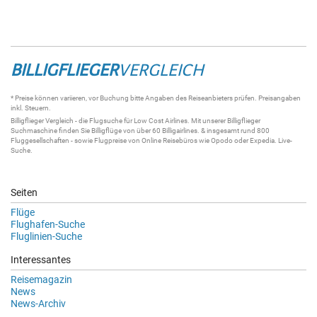
BILLIGFLIEGER
VERGLEICH
* Preise können variieren, vor Buchung bitte Angaben des Reiseanbieters prüfen. Preisangaben
inkl. Steuern.
Billigflieger
Vergleich - die
Flugsuche
für Low Cost Airlines. Mit unserer
Billigflieger
Suchmaschine
finden Sie
Billigflüge
von über 60
Billigairlines
. & insgesamt rund 800
Fluggesellschaften - sowie Flugpreise von Online Reisebüros wie Opodo oder Expedia.
Live-
Suche
.
Seiten
Flüge
Flughafen-Suche
Fluglinien-Suche
Interessantes
Reisemagazin
News
News-Archiv