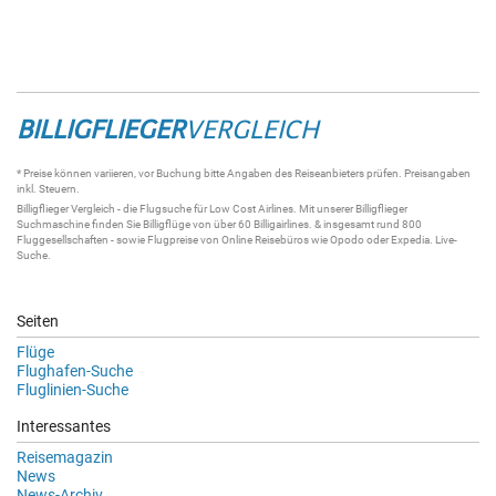
BILLIGFLIEGER
VERGLEICH
* Preise können variieren, vor Buchung bitte Angaben des Reiseanbieters prüfen. Preisangaben
inkl. Steuern.
Billigflieger
Vergleich - die
Flugsuche
für Low Cost Airlines. Mit unserer
Billigflieger
Suchmaschine
finden Sie
Billigflüge
von über 60
Billigairlines
. & insgesamt rund 800
Fluggesellschaften - sowie Flugpreise von Online Reisebüros wie Opodo oder Expedia.
Live-
Suche
.
Seiten
Flüge
Flughafen-Suche
Fluglinien-Suche
Interessantes
Reisemagazin
News
News-Archiv